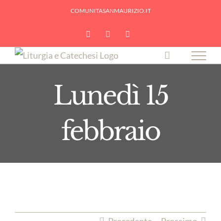
Skip
COMUNITASANMAURIZIO.IT
to
YouTube
Facebook
Instagram
content
Lunedì 15
febbraio