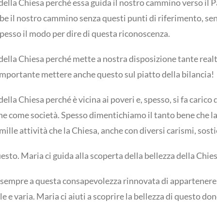
lla Chiesa perché essa guida il nostro cammino verso il Pa
be il nostro cammino senza questi punti di riferimento, sen
esso il modo per dire di questa riconoscenza.
lla Chiesa perché mette a nostra disposizione tante realtà 
importante mettere anche questo sul piatto della bilancia!
la Chiesa perché è vicina ai poveri e, spesso, si fa carico
he come società. Spesso dimentichiamo il tanto bene che la
e mille attività che la Chiesa, anche con diversi carismi, sost
sto. Maria ci guida alla scoperta della bellezza della Chies
i sempre a questa consapevolezza rinnovata di appartenere ad
le e varia. Maria ci aiuti a scoprire la bellezza di questo do