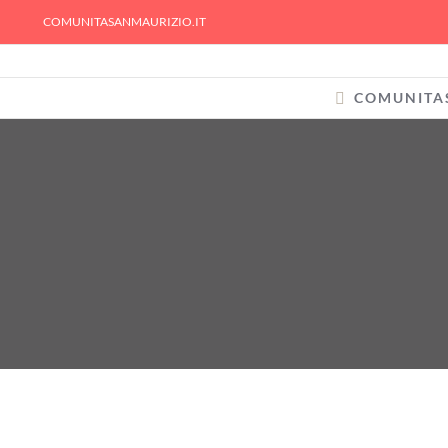
Skip
COMUNITASANMAURIZIO.IT
to
content
COMUNITA