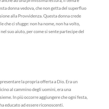
 anche ad una primissima lettura, il tema è
questa donna vedova, che non getta del superfluo
adesione alla Provvidenza. Questa donna crede
ale che ci sfugge: non ha nome, non ha volto,
nel suo aiuto, per come si sente partecipe del
 presentare la propria offerta a Dio. Era un
vicino al cammino degli uomini, era una
nsieme. In più occorre aggiungere che ogni festa,
 ha educato ad essere riconoscenti.