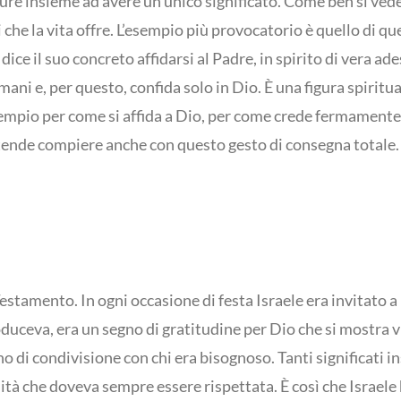
ure insieme ad avere un unico significato. Come ben si vede
 che la vita offre. L’esempio più provocatorio è quello di 
ice il suo concreto affidarsi al Padre, in spirito di vera 
ani e, per questo, confida solo in Dio. È una figura spiritu
sempio per come si affida a Dio, per come crede fermamente 
ntende compiere anche con questo gesto di consegna totale.
Testamento. In ogni occasione di festa Israele era invitato a
roduceva, era un segno di gratitudine per Dio che si mostra 
no di condivisione con chi era bisognoso. Tanti significati i
ità che doveva sempre essere rispettata. È così che Israele