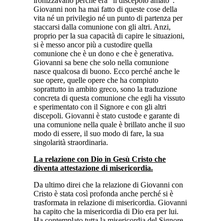
ironizzavano perché era “il discepolo amato”.
Giovanni non ha mai fatto di queste cose della
vita né un privilegio né un punto di partenza per
staccarsi dalla comunione con gli altri. Anzi,
proprio per la sua capacità di capire le situazioni,
si è messo ancor più a custodire quella
comunione che è un dono e che è generativa.
Giovanni sa bene che solo nella comunione
nasce qualcosa di buono. Ecco perché anche le
sue opere, quelle opere che ha compiuto
soprattutto in ambito greco, sono la traduzione
concreta di questa comunione che egli ha vissuto
e sperimentato con il Signore e con gli altri
discepoli. Giovanni è stato custode e garante di
una comunione nella quale è brillato anche il suo
modo di essere, il suo modo di fare, la sua
singolarità straordinaria.
La relazione con Dio in Gesù Cristo che
diventa attestazione di misericordia.
Da ultimo direi che la relazione di Giovanni con
Cristo è stata così profonda anche perché si è
trasformata in relazione di misericordia. Giovanni
ha capito che la misericordia di Dio era per lui.
Ha contemplato tutta la misericordia del Signore