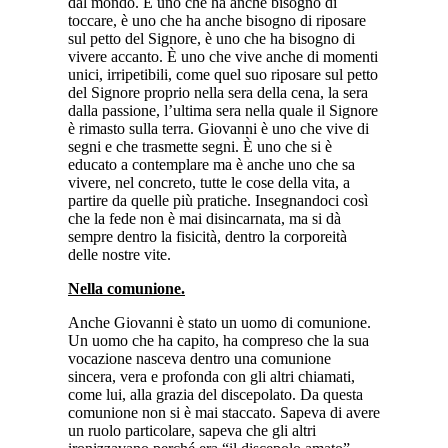
dal mondo. È uno che ha anche bisogno di
toccare, è uno che ha anche bisogno di riposare
sul petto del Signore, è uno che ha bisogno di
vivere accanto. È uno che vive anche di momenti
unici, irripetibili, come quel suo riposare sul petto
del Signore proprio nella sera della cena, la sera
dalla passione, l’ultima sera nella quale il Signore
è rimasto sulla terra. Giovanni è uno che vive di
segni e che trasmette segni. È uno che si è
educato a contemplare ma è anche uno che sa
vivere, nel concreto, tutte le cose della vita, a
partire da quelle più pratiche. Insegnandoci così
che la fede non è mai disincarnata, ma si dà
sempre dentro la fisicità, dentro la corporeità
delle nostre vite.
Nella comunione.
Anche Giovanni è stato un uomo di comunione.
Un uomo che ha capito, ha compreso che la sua
vocazione nasceva dentro una comunione
sincera, vera e profonda con gli altri chiamati,
come lui, alla grazia del discepolato. Da questa
comunione non si è mai staccato. Sapeva di avere
un ruolo particolare, sapeva che gli altri