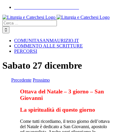
Skip
COMUNITASANMAURIZIO.IT
to
YouTube
Facebook
Instagram
content
Cerca
COMUNITASANMAURIZIO.IT
COMMENTO ALLE SCRITTURE
PERCORSI
Sabato 27 dicembre
Precedente
Prossimo
Ottava del Natale – 3 giorno – San
Giovanni
La spiritualità di questo giorno
Come tutti ricordiamo, il terzo giorno dell’ottava
del Natale è dedicato a San Giovanni, apostolo
ed evangelista. Anche oggi rileggiamo le