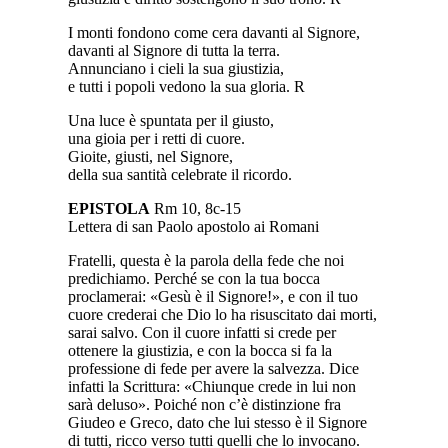
I monti fondono come cera davanti al Signore,
davanti al Signore di tutta la terra.
Annunciano i cieli la sua giustizia,
e tutti i popoli vedono la sua gloria. R
Una luce è spuntata per il giusto,
una gioia per i retti di cuore.
Gioite, giusti, nel Signore,
della sua santità celebrate il ricordo.
EPISTOLA
Rm 10, 8c-15
Lettera di san Paolo apostolo ai Romani
Fratelli, questa è la parola della fede che noi
predichiamo. Perché se con la tua bocca
proclamerai: «Gesù è il Signore!», e con il tuo
cuore crederai che Dio lo ha risuscitato dai morti,
sarai salvo. Con il cuore infatti si crede per
ottenere la giustizia, e con la bocca si fa la
professione di fede per avere la salvezza. Dice
infatti la Scrittura: «Chiunque crede in lui non
sarà deluso». Poiché non c’è distinzione fra
Giudeo e Greco, dato che lui stesso è il Signore
di tutti, ricco verso tutti quelli che lo invocano.