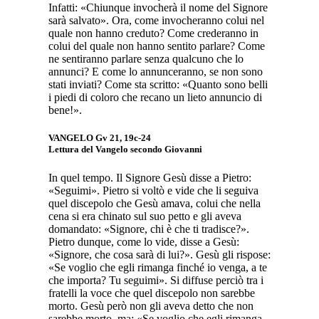
Infatti: «Chiunque invocherà il nome del Signore
sarà salvato». Ora, come invocheranno colui nel
quale non hanno creduto? Come crederanno in
colui del quale non hanno sentito parlare? Come
ne sentiranno parlare senza qualcuno che lo
annunci? E come lo annunceranno, se non sono
stati inviati? Come sta scritto: «Quanto sono belli
i piedi di coloro che recano un lieto annuncio di
bene!».
VANGELO
Gv 21, 19c-24
Lettura del Vangelo secondo Giovanni
In quel tempo. Il Signore Gesù disse a Pietro:
«Seguimi». Pietro si voltò e vide che li seguiva
quel discepolo che Gesù amava, colui che nella
cena si era chinato sul suo petto e gli aveva
domandato: «Signore, chi è che ti tradisce?».
Pietro dunque, come lo vide, disse a Gesù:
«Signore, che cosa sarà di lui?». Gesù gli rispose:
«Se voglio che egli rimanga finché io venga, a te
che importa? Tu seguimi». Si diffuse perciò tra i
fratelli la voce che quel discepolo non sarebbe
morto. Gesù però non gli aveva detto che non
sarebbe morto, ma: «Se voglio che egli rimanga