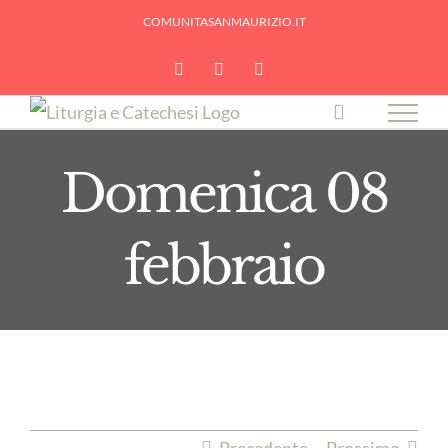
Skip
COMUNITASANMAURIZIO.IT
to
YouTube
Facebook
Instagram
content
Domenica 08
febbraio