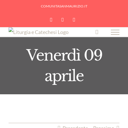
Skip
COMUNITASANMAURIZIO.IT
to
YouTube
Facebook
Instagram
content
Venerdì 09
aprile