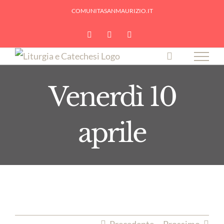
Skip
COMUNITASANMAURIZIO.IT
to
YouTube
Facebook
Instagram
content
Venerdì 10
aprile