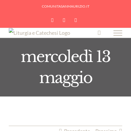
Skip
COMUNITASANMAURIZIO.IT
to
YouTube
Facebook
Instagram
content
mercoledì 13
maggio