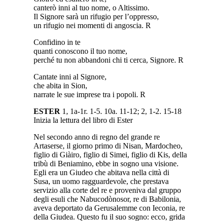
canterò inni al tuo nome, o Altissimo.
Il Signore sarà un rifugio per l’oppresso,
un rifugio nei momenti di angoscia. R
Confidino in te
quanti conoscono il tuo nome,
perché tu non abbandoni chi ti cerca, Signore. R
Cantate inni al Signore,
che abita in Sion,
narrate le sue imprese tra i popoli. R
ESTER
1, 1a-1r. 1-5. 10a. 11-12; 2, 1-2. 15-18
Inizia la lettura del libro di Ester
Nel secondo anno di regno del grande re
Artaserse, il giorno primo di Nisan, Mardocheo,
figlio di Giàiro, figlio di Simei, figlio di Kis, della
tribù di Beniamino, ebbe in sogno una visione.
Egli era un Giudeo che abitava nella città di
Susa, un uomo ragguardevole, che prestava
servizio alla corte del re e proveniva dal gruppo
degli esuli che Nabucodònosor, re di Babilonia,
aveva deportato da Gerusalemme con Ieconia, re
della Giudea. Questo fu il suo sogno: ecco, grida