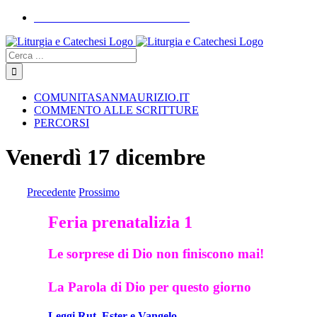
Skip
COMUNITASANMAURIZIO.IT
to
YouTube
Facebook
Instagram
content
Cerca
COMUNITASANMAURIZIO.IT
COMMENTO ALLE SCRITTURE
PERCORSI
Venerdì 17 dicembre
Precedente
Prossimo
Feria prenatalizia 1
Le sorprese di Dio non finiscono mai!
La Parola di Dio per questo giorno
Leggi Rut, Ester e Vangelo