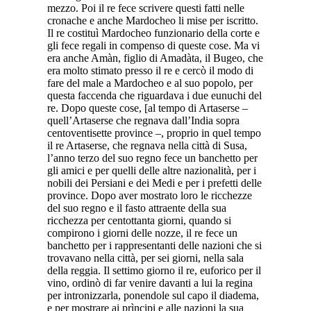
mezzo. Poi il re fece scrivere questi fatti nelle
cronache e anche Mardocheo li mise per iscritto.
Il re costituì Mardocheo funzionario della corte e
gli fece regali in compenso di queste cose. Ma vi
era anche Amàn, figlio di Amadàta, il Bugeo, che
era molto stimato presso il re e cercò il modo di
fare del male a Mardocheo e al suo popolo, per
questa faccenda che riguardava i due eunuchi del
re. Dopo queste cose, [al tempo di Artaserse –
quell’Artaserse che regnava dall’India sopra
centoventisette province –, proprio in quel tempo
il re Artaserse, che regnava nella città di Susa,
l’anno terzo del suo regno fece un banchetto per
gli amici e per quelli delle altre nazionalità, per i
nobili dei Persiani e dei Medi e per i prefetti delle
province. Dopo aver mostrato loro le ricchezze
del suo regno e il fasto attraente della sua
ricchezza per centottanta giorni, quando si
compirono i giorni delle nozze, il re fece un
banchetto per i rappresentanti delle nazioni che si
trovavano nella città, per sei giorni, nella sala
della reggia. Il settimo giorno il re, euforico per il
vino, ordinò di far venire davanti a lui la regina
per intronizzarla, ponendole sul capo il diadema,
e per mostrare ai prìncipi e alle nazioni la sua