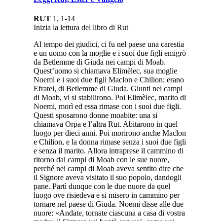
RUT
1, 1-14
Inizia la lettura del libro di Rut
Al tempo dei giudici, ci fu nel paese una carestia
e un uomo con la moglie e i suoi due figli emigrò
da Betlemme di Giuda nei campi di Moab.
Quest’uomo si chiamava Elimèlec, sua moglie
Noemi e i suoi due figli Maclon e Chilion; erano
Efratei, di Betlemme di Giuda. Giunti nei campi
di Moab, vi si stabilirono. Poi Elimèlec, marito di
Noemi, morì ed essa rimase con i suoi due figli.
Questi sposarono donne moabite: una si
chiamava Orpa e l’altra Rut. Abitarono in quel
luogo per dieci anni. Poi morirono anche Maclon
e Chilion, e la donna rimase senza i suoi due figli
e senza il marito. Allora intraprese il cammino di
ritorno dai campi di Moab con le sue nuore,
perché nei campi di Moab aveva sentito dire che
il Signore aveva visitato il suo popolo, dandogli
pane. Partì dunque con le due nuore da quel
luogo ove risiedeva e si misero in cammino per
tornare nel paese di Giuda. Noemi disse alle due
nuore: «Andate, tornate ciascuna a casa di vostra