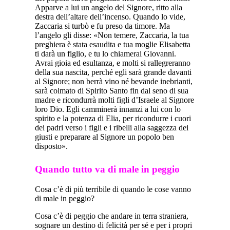
Apparve a lui un angelo del Signore, ritto alla
destra dell’altare dell’incenso. Quando lo vide,
Zaccaria si turbò e fu preso da timore. Ma
l’angelo gli disse: «Non temere, Zaccaria, la tua
preghiera è stata esaudita e tua moglie Elisabetta
ti darà un figlio, e tu lo chiamerai Giovanni.
Avrai gioia ed esultanza, e molti si rallegreranno
della sua nascita, perché egli sarà grande davanti
al Signore; non berrà vino né bevande inebrianti,
sarà colmato di Spirito Santo fin dal seno di sua
madre e ricondurrà molti figli d’Israele al Signore
loro Dio. Egli camminerà innanzi a lui con lo
spirito e la potenza di Elia, per ricondurre i cuori
dei padri verso i figli e i ribelli alla saggezza dei
giusti e preparare al Signore un popolo ben
disposto».
Quando tutto va di male in peggio
Cosa c’è di più terribile di quando le cose vanno
di male in peggio?
Cosa c’è di peggio che andare in terra straniera,
sognare un destino di felicità per sé e per i propri