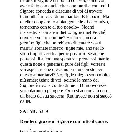
madre; il Signore usi bontà con voi, come voi
avete fatto con quelli che sono morti e con me! Il
Signore conceda a ciascuna di voi di trovare
tranquillità in casa di un marito». E le baciò. Ma
quelle scoppiarono a piangere e le dissero: «No,
torneremo con te al tuo popolo». Noemi
insistette: «Tornate indietro, figlie mie! Perché
dovreste venire con me? Ho forse ancora in
grembo figli che potrebbero diventare vostri
mariti? Tornate indietro, figlie mie, andate! Io
sono troppo vecchia per risposarmi. Se anche
pensassi di avere una speranza, prendessi marito
questa notte e generassi pure dei figli, vorreste
voi aspettare che crescano e rinuncereste per
questo a maritarvi? No, figlie mie; io sono molto
più amareggiata di voi, poiché la mano del
Signore è rivolta contro di me». Di nuovo esse
scoppiarono a piangere. Orpa si accomiatò con
un bacio da sua suocera, Rut invece non si staccò
da lei.
SALMO
Sal 9
Renderò grazie al Signore con tutto il cuore.
Gioirò ed esulterò in te,