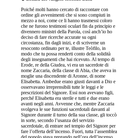
Poiché molti hanno cercato di raccontare con
ordine gli avvenimenti che si sono compiuti in
mezzo a noi, come ce li hanno trasmessi coloro
che ne furono testimoni oculari fin da principio e
divennero ministri della Parola, così anch’io ho
deciso di fare ricerche accurate su ogni
circostanza, fin dagli inizi, e di scriverne un
resoconto ordinato per te, illustre Teòfilo, in
modo che tu possa renderti conto della solidità
degli insegnamenti che hai ricevuto. Al tempo di
Erode, re della Giudea, vi era un sacerdote di
nome Zaccaria, della classe di Abia, che aveva in
moglie una discendente di Aronne, di nome
Elisabetta. Ambedue erano giusti davanti a Dio e
osservavano irreprensibili tutte le leggi e le
prescrizioni del Signore. Essi non avevano figli,
perché Elisabetta era sterile e tutti e due erano
avanti negli anni. Avvenne che, mentre Zaccaria
svolgeva le sue funzioni sacerdotali davanti al
Signore durante il turno della sua classe, gli toccò
in sorte, secondo l’usanza del servizio
sacerdotale, di entrare nel tempio del Signore per
fare l’offerta dell’incenso. Fuori, tutta l’assemblea
del popolo stava pregando nell’ora dell’incenso.