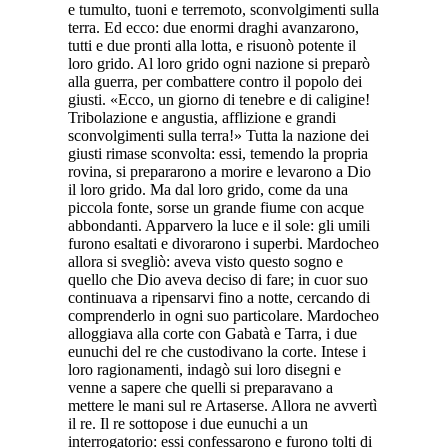
e tumulto, tuoni e terremoto, sconvolgimenti sulla
terra. Ed ecco: due enormi draghi avanzarono,
tutti e due pronti alla lotta, e risuonò potente il
loro grido. Al loro grido ogni nazione si preparò
alla guerra, per combattere contro il popolo dei
giusti. «Ecco, un giorno di tenebre e di caligine!
Tribolazione e angustia, afflizione e grandi
sconvolgimenti sulla terra!» Tutta la nazione dei
giusti rimase sconvolta: essi, temendo la propria
rovina, si prepararono a morire e levarono a Dio
il loro grido. Ma dal loro grido, come da una
piccola fonte, sorse un grande fiume con acque
abbondanti. Apparvero la luce e il sole: gli umili
furono esaltati e divorarono i superbi. Mardocheo
allora si svegliò: aveva visto questo sogno e
quello che Dio aveva deciso di fare; in cuor suo
continuava a ripensarvi fino a notte, cercando di
comprenderlo in ogni suo particolare. Mardocheo
alloggiava alla corte con Gabatà e Tarra, i due
eunuchi del re che custodivano la corte. Intese i
loro ragionamenti, indagò sui loro disegni e
venne a sapere che quelli si preparavano a
mettere le mani sul re Artaserse. Allora ne avvertì
il re. Il re sottopose i due eunuchi a un
interrogatorio: essi confessarono e furono tolti di