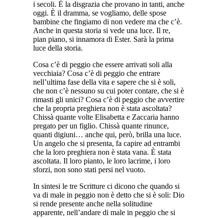
i secoli. È la disgrazia che provano in tanti, anche
oggi. È il dramma, se vogliamo, delle spose
bambine che fingiamo di non vedere ma che c’è.
Anche in questa storia si vede una luce. Il re,
pian piano, si innamora di Ester. Sarà la prima
luce della storia.
Cosa c’è di peggio che essere arrivati soli alla
vecchiaia? Cosa c’è di peggio che entrare
nell’ultima fase della vita e sapere che si è soli,
che non c’è nessuno su cui poter contare, che si è
rimasti gli unici? Cosa c’è di peggio che avvertire
che la propria preghiera non è stata ascoltata?
Chissà quante volte Elisabetta e Zaccaria hanno
pregato per un figlio. Chissà quante rinunce,
quanti digiuni… anche qui, però, brilla una luce.
Un angelo che si presenta, fa capire ad entrambi
che la loro preghiera non è stata vana. È stata
ascoltata. Il loro pianto, le loro lacrime, i loro
sforzi, non sono stati persi nel vuoto.
In sintesi le tre Scritture ci dicono che quando si
va di male in peggio non è detto che si è soli: Dio
si rende presente anche nella solitudine
apparente, nell’andare di male in peggio che si