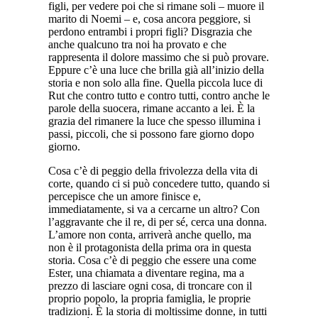
figli, per vedere poi che si rimane soli – muore il
marito di Noemi – e, cosa ancora peggiore, si
perdono entrambi i propri figli? Disgrazia che
anche qualcuno tra noi ha provato e che
rappresenta il dolore massimo che si può provare.
Eppure c’è una luce che brilla già all’inizio della
storia e non solo alla fine. Quella piccola luce di
Rut che contro tutto e contro tutti, contro anche le
parole della suocera, rimane accanto a lei. È la
grazia del rimanere la luce che spesso illumina i
passi, piccoli, che si possono fare giorno dopo
giorno.
Cosa c’è di peggio della frivolezza della vita di
corte, quando ci si può concedere tutto, quando si
percepisce che un amore finisce e,
immediatamente, si va a cercarne un altro? Con
l’aggravante che il re, di per sé, cerca una donna.
L’amore non conta, arriverà anche quello, ma
non è il protagonista della prima ora in questa
storia. Cosa c’è di peggio che essere una come
Ester, una chiamata a diventare regina, ma a
prezzo di lasciare ogni cosa, di troncare con il
proprio popolo, la propria famiglia, le proprie
tradizioni. È la storia di moltissime donne, in tutti