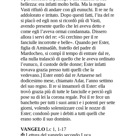
bellezza: era infatti molto bella. Ma la regina
Vasti rifiutò di andare con gli eunuchi. Il re ne fu
addolorato e irritato. Dopo questi fatti, l’ira del re
si placò ed egli non si ricordò più di Vasti,
avendo presente quello che lei aveva detto e
come egli l’aveva ormai condannata. Dissero
allora i servi del re: «Si cerchino per il re
fanciulle incorrotte e belle». Quando per Ester,
figlia di Aminadàb, fratello del padre di
Mardocheo, si compì il tempo di entrare dal re,
ella nulla tralasciò di quello che le aveva ordinato
l’eunuco, il custode delle donne; Ester infatti
trovava grazia presso tutti quelli che la
vedevano.] Ester entrò dal re Artaserse nel
dodicesimo mese, chiamato Adar, l’anno settimo
del suo regno. Il re si innamorò di Ester: ella
trovò grazia più di tutte le fanciulle e perciò egli
pose su di lei la corona regale. Poi il re fece un
banchetto per tutti i suoi amici e i potenti per sette
giorni, volendo solennizzare così le nozze di
Ester; condonò pure i debiti a tutti quelli che
erano sotto il suo dominio.
VANGELO
Lc 1, 1-17
✠ Lettura del vangelo secondo Luca