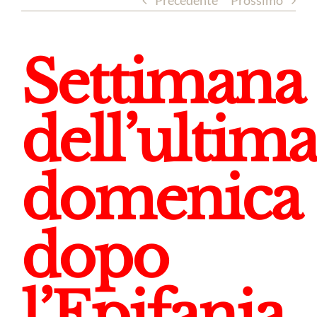
Precedente
Prossimo
Settimana
dell’ultima
domenica
dopo
l’Epifania