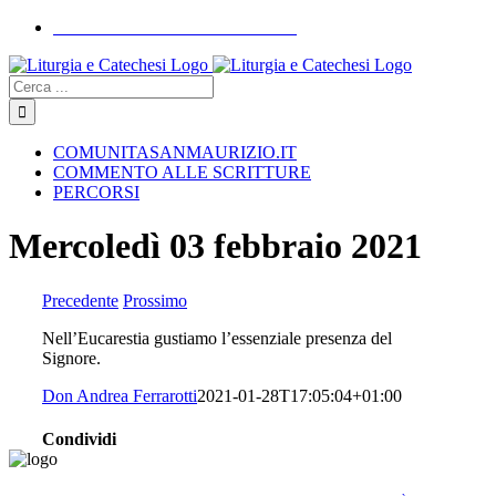
Skip
COMUNITASANMAURIZIO.IT
to
YouTube
Facebook
Instagram
content
Cerca
COMUNITASANMAURIZIO.IT
COMMENTO ALLE SCRITTURE
PERCORSI
Mercoledì 03 febbraio 2021
Precedente
Prossimo
Nell’Eucarestia gustiamo l’essenziale presenza del
Signore.
Don Andrea Ferrarotti
2021-01-28T17:05:04+01:00
Condividi
Facebook
Twitter
Whatsapp
Email