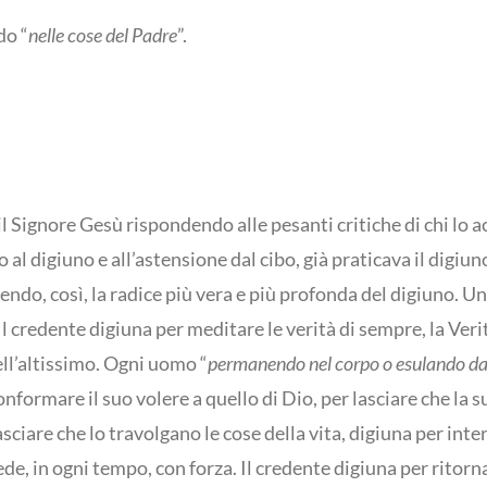
do “
nelle cose del Padre
”.
 il Signore Gesù rispondendo alle pesanti critiche di chi lo 
l digiuno e all’astensione dal cibo, già praticava il digiuno 
endo, così, la radice più vera e più profonda del digiuno. Un
Il credente digiuna per meditare le verità di sempre, la Ver
ell’altissimo. Ogni uomo “
permanendo nel corpo o esulando da
nformare il suo volere a quello di Dio, per lasciare che la su
asciare che lo travolgano le cose della vita, digiuna per i
de, in ogni tempo, con forza. Il credente digiuna per ritorn