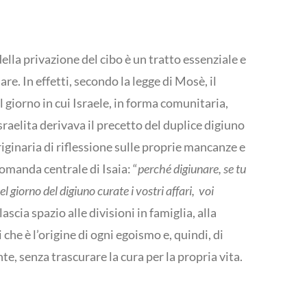
ella privazione del cibo è un tratto essenziale e
re. In effetti, secondo la legge di Mosè, il
l giorno in cui Israele, in forma comunitaria,
sraelita derivava il precetto del duplice digiuno
riginaria di riflessione sulle proprie mancanze e
domanda centrale di Isaia: “
perché digiunare, se tu
el giorno del digiuno curate i vostri affari, voi
ascia spazio alle divisioni in famiglia, alla
che è l’origine di ogni egoismo e, quindi, di
te, senza trascurare la cura per la propria vita.