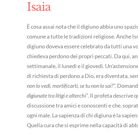
Isaia
È cosa assai nota che il digiuno abbia uno spazio
comune a tutte le tradizioni religiose. Anche Isra
digiuno doveva essere celebrato da tutti una vol
chiedeva perdono dei propri peccati. Da qui, anc
settimanale, il lunedì e il giovedì. Un’astension
di richiesta di perdono a Dio, era diventata, se
non lo vedi, mortificarti, se tu non lo sai?”.
Domanda c
digiunate tra litigi e alterchi”
. Il profeta descrive 
discussione tra amici e conoscenti e che, sopratt
ogni male. La sapienza di chi digiuna è la sapien
Quella cura che si esprime nella capacità di abb