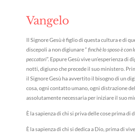
Vangelo
Il Signore Gesù è figlio di questa cultura e di 
discepoli a non digiunare “
finchè lo sposo è con l
peccatori”.
Eppure Gesù vive un’esperienza di di
notti, digiuno che precede il suo ministero. Prim
il Signore Gesù ha avvertito il bisogno di un di
cosa, ogni contatto umano, ogni distrazione della
assolutamente necessaria per iniziare il suo mi
È la sapienza di chi si priva delle cose prima di 
È la sapienza di chi si dedica a Dio, prima di viv