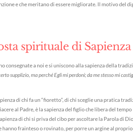
ione e che meritano di essere migliorate. Il motivo del dig
sta spirituale di Sapienza
no consegnate a noi e si uniscono alla sapienza della tradiz
erto supplizio, ma perché Egli mi perdoni; da me stesso mi castigo
ienza di chi fa un “fioretto”, di chi sceglie una pratica tra
piacere al Padre, è la sapienza del figlio che libera del tempo
sapienza di chi si priva del cibo per ascoltare la Parola di D
e hanno frainteso o rovinato, per porre un argine al proprio