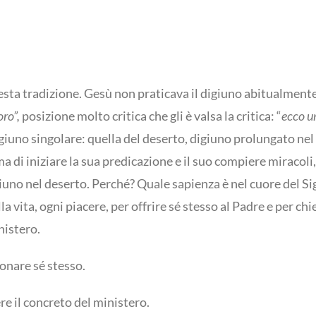
questa tradizione. Gesù non praticava il digiuno abitualmente
oro”,
posizione molto critica che gli è valsa la critica: “
ecco u
giuno singolare: quella del deserto, digiuno prolungato nel
a di iniziare la sua predicazione e il suo compiere miracoli, 
giuno nel deserto. Perché? Quale sapienza è nel cuore del S
 vita, ogni piacere, per offrire sé stesso al Padre e per chi
nistero.
donare sé stesso.
ere il concreto del ministero.