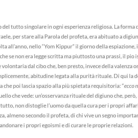
 del tutto singolare in ogni esperienza religiosa. La forma d
ele, per stare alla Parola del profeta, era abituato a digiuna
ta all’anno, nello “Yom Kippur” il giorno della espiazione, i
he se non era legge scritta ma piuttosto una prassi, il pio i
e volontaria dal cibo che, ben presto, invece della valenza o
mplicemente, abitudine legata alla purità rituale. Di qui la 
he poi lascia spazio alla più spietata requisitoria: “
ecco n
quello che vede: un’osservanza rituale del digiuno che, però, l
utto, non distoglie l’uomo da quella cura per i propri affari 
za, almeno secondo il profeta, di chi vive un segno importan
andonare i propri egoismi e di curare le proprie relazioni.