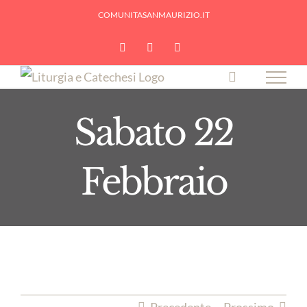
Skip
COMUNITASANMAURIZIO.IT
to
YouTube
Facebook
Instagram
content
Sabato 22
Febbraio