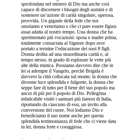
sprofondata nel mistero di Dio ma anche così
capace di discernere i bisogni degli uomini e di
sostenere un’azione di carità singolare, operosa,
provvida. Un gigante della fede che noi
onoriamo e veneriamo e che ci pare essere figura
assai adatta al nostro tempo. Una donna che ha
sperimentato più vocazioni: sposa e madre prima,
totalmente consacrata al Signore dopo aver
portato a termine l’educazione dei suoi 8 figli.
Donna dedita ad una straordinaria carità e, al
tempo stesso, in grado di esplorare le vette più
alte della mistica. Possiamo davvero dire che in
lei si adempie il Vangelo, perché Brigida è
davvero la città collocata sul monte, la donna che
divenne luce splendida e fulgente, la donna che
seppe fare di tutto per il bene del suo popolo ma
ancor di più per il popolo di Dio. Pellegrina
infaticabile visitò i santuari più famosi di Italia,
riportando da ciascuno di essi, un invito alla
conversione del cuore. Noi lodiamo Dio e
benediciamo il suo nome anche per questa
splendida testimonianza di fede che ci viene data
in lei, donna forte e coraggiosa.