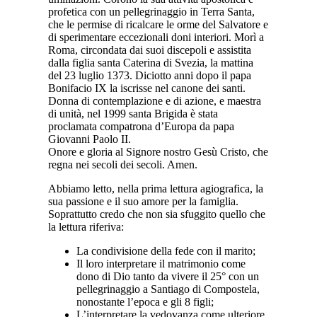
profetica con un pellegrinaggio in Terra Santa,
che le permise di ricalcare le orme del Salvatore e
di sperimentare eccezionali doni interiori. Morì a
Roma, circondata dai suoi discepoli e assistita
dalla figlia santa Caterina di Svezia, la mattina
del 23 luglio 1373. Diciotto anni dopo il papa
Bonifacio IX la iscrisse nel canone dei santi.
Donna di contemplazione e di azione, e maestra
di unità, nel 1999 santa Brigida è stata
proclamata compatrona d’Europa da papa
Giovanni Paolo II.
Onore e gloria al Signore nostro Gesù Cristo, che
regna nei secoli dei secoli. Amen.
Abbiamo letto, nella prima lettura agiografica, la
sua passione e il suo amore per la famiglia.
Soprattutto credo che non sia sfuggito quello che
la lettura riferiva:
La condivisione della fede con il marito;
Il loro interpretare il matrimonio come
dono di Dio tanto da vivere il 25° con un
pellegrinaggio a Santiago di Compostela,
nonostante l’epoca e gli 8 figli;
L’interpretare la vedovanza come ulteriore