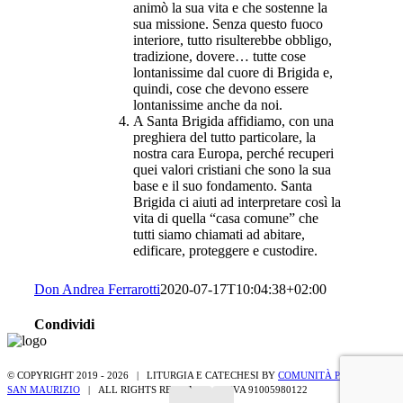
animò la sua vita e che sostenne la
sua missione. Senza questo fuoco
interiore, tutto risulterebbe obbligo,
tradizione, dovere… tutte cose
lontanissime dal cuore di Brigida e,
quindi, cose che devono essere
lontanissime anche da noi.
A Santa Brigida affidiamo, con una
preghiera del tutto particolare, la
nostra cara Europa, perché recuperi
quei valori cristiani che sono la sua
base e il suo fondamento. Santa
Brigida ci aiuti ad interpretare così la
vita di quella “casa comune” che
tutti siamo chiamati ad abitare,
edificare, proteggere e custodire.
Don Andrea Ferrarotti
2020-07-17T10:04:38+02:00
Condividi
Facebook
Twitter
Whatsapp
Email
© COPYRIGHT 2019 -
2026 | LITURGIA E CATECHESI BY
COMUNITÀ PASTORALE
SAN MAURIZIO
| ALL RIGHTS RESERVED | P.IVA 91005980122