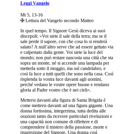
Leggi Vangelo
Mt 5, 13-16
✠ Lettura del Vangelo secondo Matteo
In quel tempo. Il Signore Gesù diceva ai suoi
discepoli: «Voi siete il sale della terra; ma se il
sale perde il sapore, con che cosa lo si renderà
salato? A null’altro serve che ad essere gettato via
e calpestato dalla gente. Voi siete la luce del
mondo; non può restare nascosta una città che sta
sopra un monte, né si accende una lampada per
metterla sotto il moggio, ma sul candelabro, e
così fa luce a tutti quelli che sono nella casa. Così
risplenda la vostra luce davanti agli uomini,
perché vedano le vostre opere buone e rendano
gloria al Padre vostro che è nei cieli».
Mettersi davanti alla figura di Santa Brigida è
come mettersi davanti ad una figura gigante. Una
donna fortissima, integerrima, tutta dedita alle
orazioni tanto da ricevere particolari rivelazioni e
una capacità non comune di riflettere e di
comprendere il mistero della passione, morte e
risurrezione del Signore. Una donna così