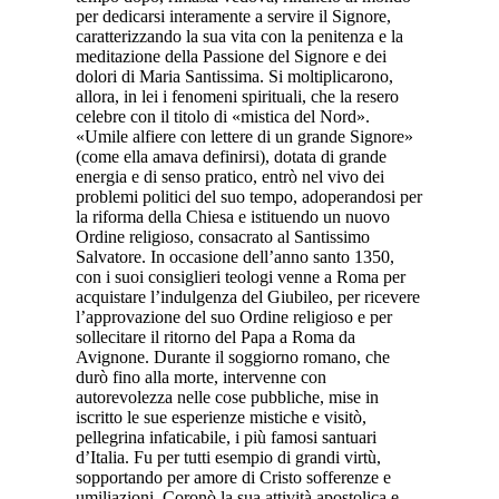
per dedicarsi interamente a servire il Signore,
caratterizzando la sua vita con la penitenza e la
meditazione della Passione del Signore e dei
dolori di Maria Santissima. Si moltiplicarono,
allora, in lei i fenomeni spirituali, che la resero
celebre con il titolo di «mistica del Nord».
«Umile alfiere con lettere di un grande Signore»
(come ella amava definirsi), dotata di grande
energia e di senso pratico, entrò nel vivo dei
problemi politici del suo tempo, adoperandosi per
la riforma della Chiesa e istituendo un nuovo
Ordine religioso, consacrato al Santissimo
Salvatore. In occasione dell’anno santo 1350,
con i suoi consiglieri teologi venne a Roma per
acquistare l’indulgenza del Giubileo, per ricevere
l’approvazione del suo Ordine religioso e per
sollecitare il ritorno del Papa a Roma da
Avignone. Durante il soggiorno romano, che
durò fino alla morte, intervenne con
autorevolezza nelle cose pubbliche, mise in
iscritto le sue esperienze mistiche e visitò,
pellegrina infaticabile, i più famosi santuari
d’Italia. Fu per tutti esempio di grandi virtù,
sopportando per amore di Cristo sofferenze e
umiliazioni. Coronò la sua attività apostolica e