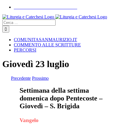
Skip
COMUNITASANMAURIZIO.IT
to
YouTube
Facebook
Instagram
content
Cerca
COMUNITASANMAURIZIO.IT
COMMENTO ALLE SCRITTURE
PERCORSI
Giovedì 23 luglio
Precedente
Prossimo
Settimana della settima
domenica dopo Pentecoste –
Giovedì – S. Brigida
Vangelo