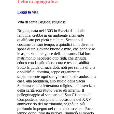
Lettura agiografica
Leggi la vita
Vita di santa Brigida, religiosa
Brigida, nata nel 1303 in Svezia da nobile
famiglia, crebbe in un ambiente altamente
qualificato per pietà e cultura. Secondo il
costume del suo tempo, a quindici anni divenne
sposa di un giovane buono e mite, che condivise
le aspirazioni religiose della consorte. Dal loro
matrimonio nacquero otto figli, che Brigida
educò con la più solerte cura e responsabilità.
Sotto la guida di sacerdoti, noti per santità di vita
e solidità di dottrina, seppe organizzare
sapientemente ogni sua giornata, dedicandosi alla
casa, alla preghiera, allo studio della Sacra
Scrittura e della letteratura religiosa, all’esercizio
della carità soprattutto verso gli infermi. Il
pellegrinaggio al santuario di San Giacomo di
Compostella, compiuto in occasione del XXV
anniversario del matrimonio, segnò un più
profondo impegno nel cammino ascetico. Poco
tempo dopo, rimasta vedova, rinunciò al mondo