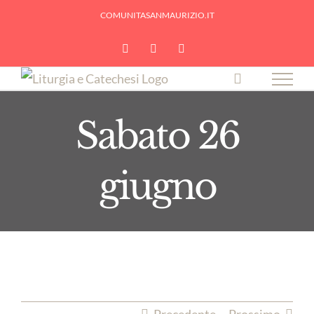
Skip
COMUNITASANMAURIZIO.IT
to
YouTube
Facebook
Instagram
content
Sabato 26
giugno