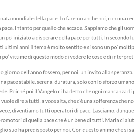
nata mondiale della pace. Lo faremo anche noi, con una cer
a pace. Intanto per quello che accade. Sappiamo che gli uo
 un po’ iniziato a disperare della pace per tutti. In secondo
ti ultimi anni il tema è molto sentito e si sono un po’ molt
 po’ vittime di questo modo di vedere le cose e di interpret
o giorno dell’anno fossero, per noi, un invito alla speranza.
na pace stabile, serena, duratura, solo con lo sforzo uman
 fede. Poiché poi il Vangelo ci ha detto che ogni mancanza di
vuole dire a tutti, a voce alta, che c’è una sofferenza che 
nvece, diventiamo tutti operatori di pace. Lasciamo, dunque
promotori di quella pace che è un bene di tutti. Maria ci aiu
Figlio suo ha predisposto per noi. Con questo animo che si sa