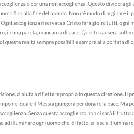
ccoglienza o per una non accoglienza. Questo dividerà gli uo
’uomo fino alla fine del mondo. Non c’è modo di arginare il
. Ogni accoglienza riservata a Cristo farà gioire tutti, ogn
vero, in una parola, mancanza di pace. Questo causerà soffer
di queste realtà sempre possibili e sempre alla portata di 
sione, ci aiuta a riflettere proprio in questa direzione. Il p
 tempo nel quale il Messia giungerà per donare la pace. Ma
accoglienza. Senza questa accoglienza non ci sarà il frutto 
e ad illuminare ogni uomo che, di fatto, si lascia illuminare