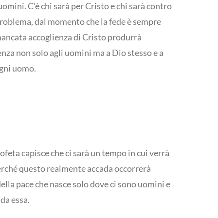
mini. C’è chi sarà per Cristo e chi sarà contro
 problema, dal momento che la fede è sempre
i mancata accoglienza di Cristo produrrà
enza non solo agli uomini ma a Dio stesso e a
ogni uomo.
rofeta capisce che ci sarà un tempo in cui verrà
 perché questo realmente accada occorrerà
della pace che nasce solo dove ci sono uomini e
 da essa.