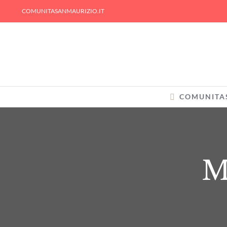
Skip
COMUNITASANMAURIZIO.IT
to
content
COMUNITA
M