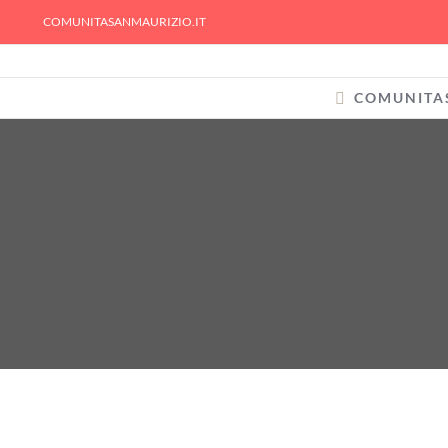
Skip
COMUNITASANMAURIZIO.IT
to
content
COMUNITA