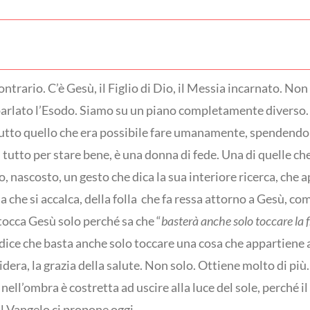
ntrario. C’è Gesù, il Figlio di Dio, il Messia incarnato. No
ha parlato l’Esodo. Siamo su un piano completamente diverso
utto quello che era possibile fare umanamente, spendendo t
i tutto per stare bene, è una donna di fede. Una di quelle c
 nascosto, un gesto che dica la sua interiore ricerca, che ap
a che si accalca, della folla che fa ressa attorno a Gesù, com
tocca Gesù solo perché sa che “
basterà anche solo toccare la 
chi dice che basta anche solo toccare una cosa che appartien
dera, la grazia della salute. Non solo. Ottiene molto di più.
 nell’ombra è costretta ad uscire alla luce del sole, perché 
il Vangelo ci propone oggi.