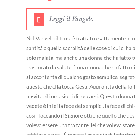
Leggi il Vangelo
Nel Vangelo il tema è trattato esattamente al co
santità a quella sacralità delle cose di cui ci 
solo malata, ma anche una donna che ha fatto t
trascurato la salute, è una donna che ha fatto d
si accontenta di qualche gesto semplice, segreto,
questo che ella tocca Gesù. Approfitta della foll
inevitabili occasioni di toccarsi. Questa donna 
vedete è in lei la fede dei semplici, la fede di 
così. Toccando il Signore ottiene quello che desi
voleva essere una tra tante, lei che voleva stare
additato a tutti. È questo l’esempio di fede che 