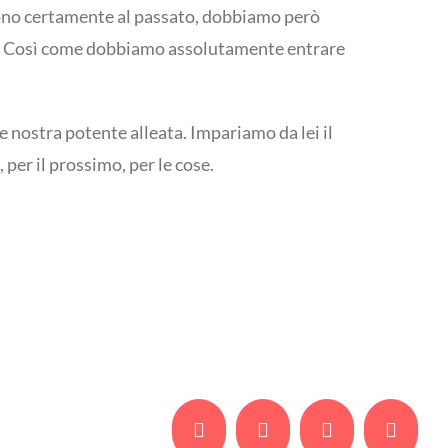
ono certamente al passato, dobbiamo però
tti. Così come dobbiamo assolutamente entrare
nostra potente alleata. Impariamo da lei il
, per il prossimo, per le cose.
Facebook
Twitter
Whatsapp
Email