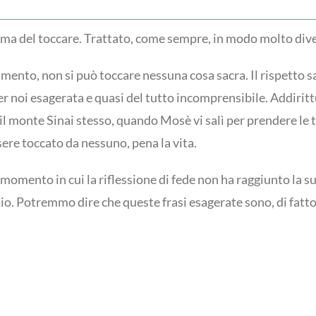
 tema del toccare. Trattato, come sempre, in modo molto div
tamento, non si può toccare nessuna cosa sacra. Il rispetto s
r noi esagerata e quasi del tutto incomprensibile. Addirit
il monte Sinai stesso, quando Mosè vi salì per prendere le 
sere toccato da nessuno, pena la vita.
momento in cui la riflessione di fede non ha raggiunto la s
io. Potremmo dire che queste frasi esagerate sono, di fatto, 