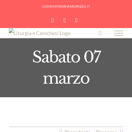
Skip
COMUNITASANMAURIZIO.IT
to
YouTube
Facebook
Instagram
content
Sabato 07
marzo