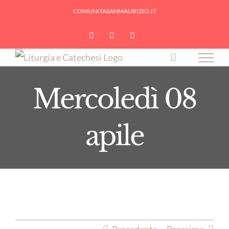
Skip
COMUNITASANMAURIZIO.IT
to
YouTube
Facebook
Instagram
content
Mercoledì 08
apile