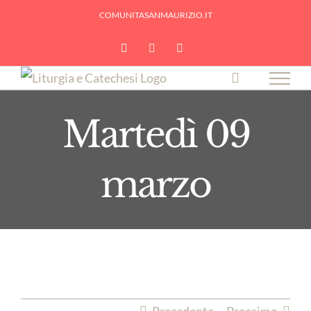
Skip
COMUNITASANMAURIZIO.IT
to
YouTube
Facebook
Instagram
content
Martedì 09
marzo