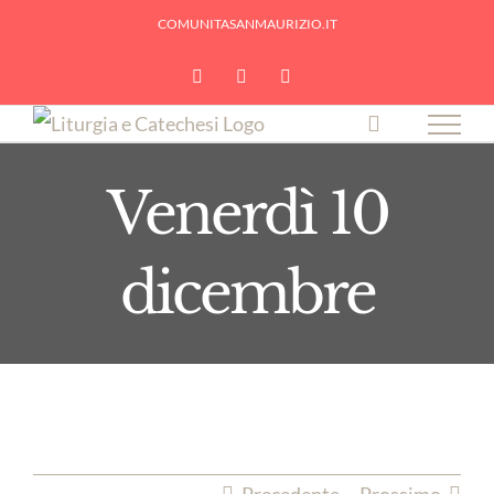
Skip
COMUNITASANMAURIZIO.IT
to
YouTube
Facebook
Instagram
content
Venerdì 10
dicembre