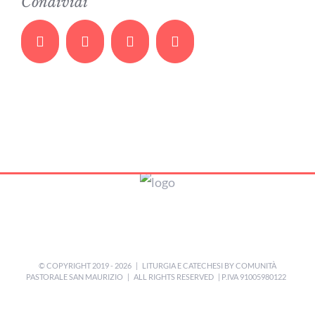
Condividi
Facebook
Twitter
Whatsapp
Email
© COPYRIGHT 2019 -
2026 | LITURGIA E CATECHESI BY
COMUNITÀ
PASTORALE SAN MAURIZIO
| ALL RIGHTS RESERVED | P.IVA 91005980122