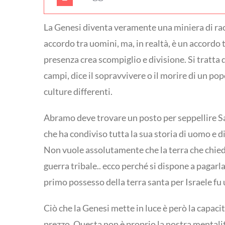
La Genesi diventa veramente una miniera di racc
accordo tra uomini, ma, in realtà, è un accordo 
presenza crea scompiglio e divisione. Si tratta d
campi, dice il sopravvivere o il morire di un pop
culture differenti.
Abramo deve trovare un posto per seppellire Sa
che ha condiviso tutta la sua storia di uomo e 
Non vuole assolutamente che la terra che chiede
guerra tribale.. ecco perché si dispone a pagarla
primo possesso della terra santa per Israele fu
Ciò che la Genesi mette in luce è però la capaci
prezzo. Questa non è proprio la nostra mentalit