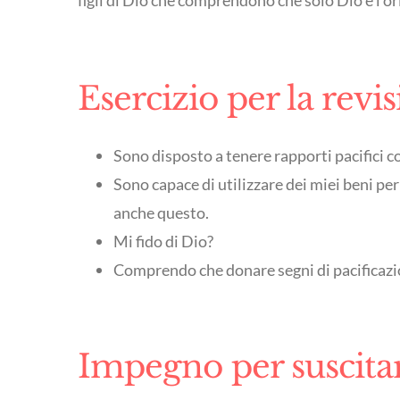
figli di Dio che comprendono che solo Dio è l’or
Esercizio per la revi
Sono disposto a tenere rapporti pacifici co
Sono capace di utilizzare dei miei beni per
anche questo.
Mi fido di Dio?
Comprendo che donare segni di pacificazi
Impegno per suscitar