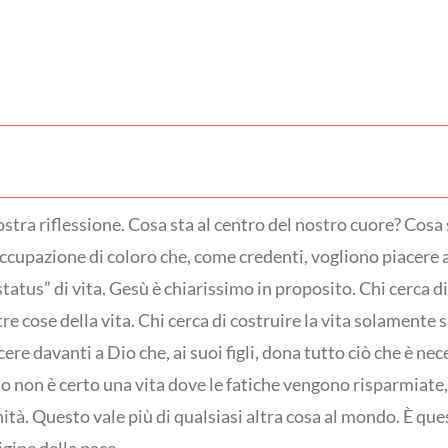
stra riflessione. Cosa sta al centro del nostro cuore? Cosa s
cupazione di coloro che, come credenti, vogliono piacere a
“status” di vita. Gesù è chiarissimo in proposito. Chi cerca d
tre cose della vita. Chi cerca di costruire la vita solamente 
ere davanti a Dio che, ai suoi figli, dona tutto ciò che è n
 Dio non è certo una vita dove le fatiche vengono risparmiate,
nità. Questo vale più di qualsiasi altra cosa al mondo. È qu