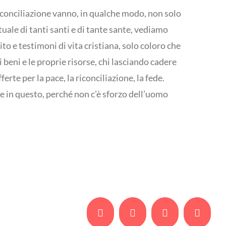
riconciliazione vanno, in qualche modo, non solo
tuale di tanti santi e di tante sante, vediamo
to e testimoni di vita cristiana, solo coloro che
 beni e le proprie risorse, chi lasciando cadere
erte per la pace, la riconciliazione, la fede.
he in questo, perché non c’è sforzo dell’uomo
Facebook
Twitter
Whatsapp
Email