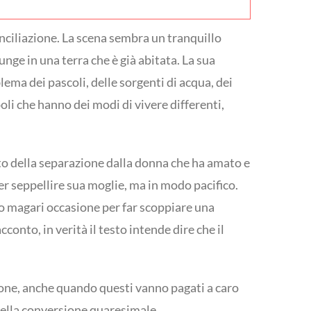
onciliazione. La scena sembra un tranquillo
nge in una terra che è già abitata. La sua
lema dei pascoli, delle sorgenti di acqua, dei
oli che hanno dei modi di vivere differenti,
to della separazione dalla donna che ha amato e
er seppellire sua moglie, ma in modo pacifico.
 o magari occasione per far scoppiare una
conto, in verità il testo intende dire che il
azione, anche quando questi vanno pagati a caro
 della conversione quaresimale.