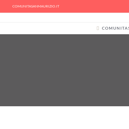
Skip
COMUNITASANMAURIZIO.IT
to
content
COMUNITA