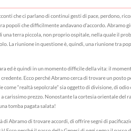
onti che ci parlano di continui gesti di pace, perdono, ric
tra popoli che difficilmente andavano d’accordo. Abramo giu
i una terra piccola, non proprio ospitale, nella quale il prob
olo. La riunione in questione è, quindi, una riunione tra pop
ra ed è quindi in un momento difficile della vita: il momen
di credente. Ecco perché Abramo cerca di trovare un posto p
 come “realtà sepolcrale” sia oggetto di divisione, di odio
 a carissimo prezzo. Nonostante la cortesia orientale del rac
 una tomba pagata salata!
tà di Abramo di trovare accordi, di offrire segni di pacific
à! Ecco perché il passo della Genesi di oggi segna il passo