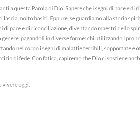
ti a questa Parola di Dio. Sapere che i segni di pace e di 
ci lascia molto basiti. Eppure, se guardiamo alla storia spiri
di pace e di riconciliazione, diventando maestri dello spiri
genere, pagandoli in diverse forme: chi utilizzando i propri
ando nel corpo i segni di malattie terribili, sopportate e off
rcizio di fede. Con fatica, capiremo che Dio ci sostiene anc
 vivere oggi.