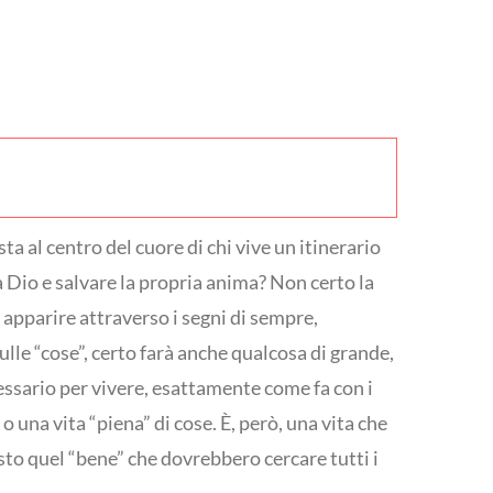
ta al centro del cuore di chi vive un itinerario
 Dio e salvare la propria anima? Non certo la
i apparire attraverso i segni di sempre,
sulle “cose”, certo farà anche qualcosa di grande,
ecessario per vivere, esattamente come fa con i
 o una vita “piena” di cose. È, però, una vita che
esto quel “bene” che dovrebbero cercare tutti i