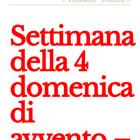
Precedente
Prossimo
Settimana
della 4
domenica
di
avvento –