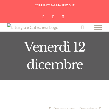
Skip
COMUNITASANMAURIZIO.IT
to
YouTube
Facebook
Instagram
content
Venerdì 12
dicembre