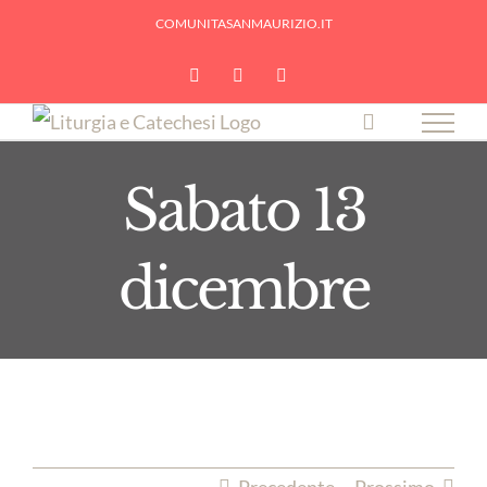
Skip
COMUNITASANMAURIZIO.IT
to
YouTube
Facebook
Instagram
content
Sabato 13
dicembre