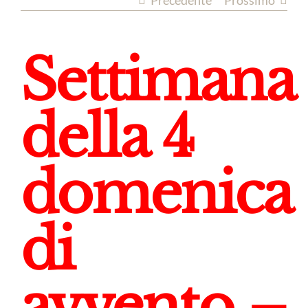
Precedente
Prossimo
Settimana
della 4
domenica
di
avvento –