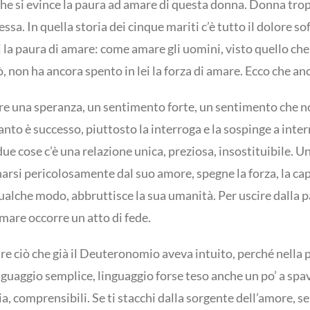
 che si evince la paura ad amare di questa donna. Donna tr
sa. In quella storia dei cinque mariti c’è tutto il dolore so
ei la paura di amare: come amare gli uomini, visto quello
rò, non ha ancora spento in lei la forza di amare. Ecco che an
ore una speranza, un sentimento forte, un sentimento che no
quanto è successo, piuttosto la interroga e la sospinge a int
ue cose c’è una relazione unica, preziosa, insostituibile. U
anarsi pericolosamente dal suo amore, spegne la forza, la c
qualche modo, abbruttisce la sua umanità. Per uscire dalla
amare occorre un atto di fede.
re ciò che già il Deuteronomio aveva intuito, perché nella 
guaggio semplice, linguaggio forse teso anche un po’ a sp
via, comprensibili. Se ti stacchi dalla sorgente dell’amore, 