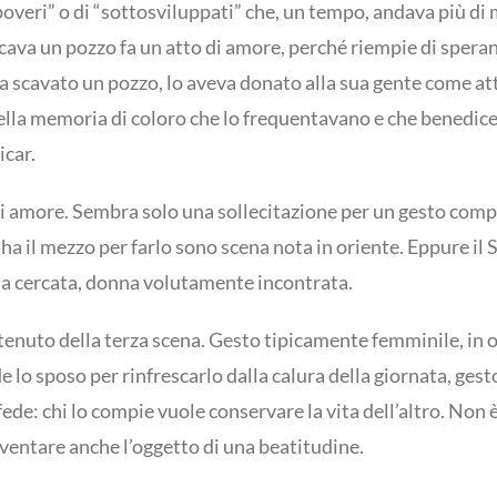
“poveri” o di “sottosviluppati” che, un tempo, andava più d
cava un pozzo fa un atto di amore, perché riempie di speran
 scavato un pozzo, lo aveva donato alla sua gente come atto
lla memoria di coloro che lo frequentavano e che benedicev
icar.
to di amore. Sembra solo una sollecitazione per un gesto co
 il mezzo per farlo sono scena nota in oriente. Eppure il Si
na cercata, donna volutamente incontrata.
enuto della terza scena. Gesto tipicamente femminile, in 
lo sposo per rinfrescarlo dalla calura della giornata, gesto 
de: chi lo compie vuole conservare la vita dell’altro. Non è 
entare anche l’oggetto di una beatitudine.