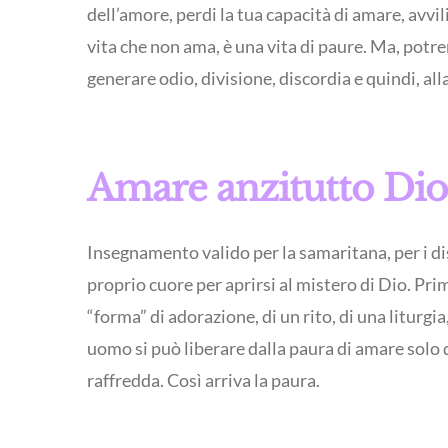
dell’amore, perdi la tua capacità di amare, avvil
vita che non ama, è una vita di paure. Ma, potre
generare odio, divisione, discordia e quindi, alla
Amare anzitutto Dio
Insegnamento valido per la samaritana, per i disc
proprio cuore per aprirsi al mistero di Dio. P
“forma” di adorazione, di un rito, di una litur
uomo si può liberare dalla paura di amare solo q
raffredda. Così arriva la paura.