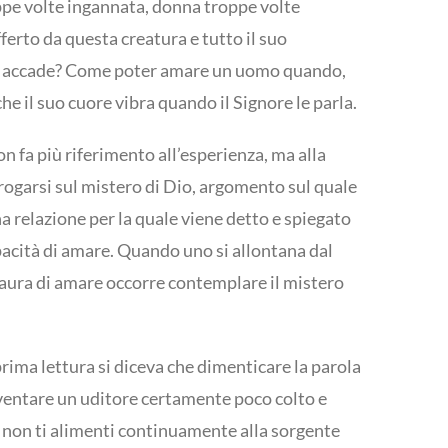
oppe volte ingannata, donna troppe volte
fferto da questa creatura e tutto il suo
 che accade? Come poter amare un uomo quando,
che il suo cuore vibra quando il Signore le parla.
n fa più riferimento all’esperienza, ma alla
errogarsi sul mistero di Dio, argomento sul quale
na relazione per la quale viene detto e spiegato
apacità di amare. Quando uno si allontana dal
 paura di amare occorre contemplare il mistero
prima lettura si diceva che dimenticare la parola
aventare un uditore certamente poco colto e
se non ti alimenti continuamente alla sorgente