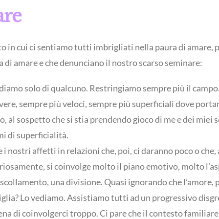
are
to in cui ci sentiamo tutti imbrigliati nella paura di amar
ra di amare e che denunciano il nostro scarso seminare:
fidiamo solo di qualcuno. Restringiamo sempre più il campo.
ere, sempre più veloci, sempre più superficiali dove portan
o, al sospetto che si stia prendendo gioco di me e dei miei s
i di superficialità.
 i nostri affetti in relazioni che, poi, ci daranno poco o che
riosamente, si coinvolge molto il piano emotivo, molto l’asp
 scollamento, una divisione. Quasi ignorando che l’amore,
amiglia? Lo vediamo. Assistiamo tutti ad un progressivo disg
pena di coinvolgerci troppo. Ci pare che il contesto familiare 