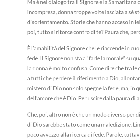
Ma è nel dialogo tra il Signore e la Samaritana
incompresa, donna troppe volte lasciata a sé stes
disorientamento. Storie che hanno acceso in l
poi, tutto si ritorce contro di te? Paura che, pe
È l’amabilità del Signore che le riaccende in cu
fede. Il Signore non sta a “farle la morale” su 
la donna è molto confusa. Come dire che tra le d
a tutti che perdere il riferimento a Dio, allont
mistero di Dio non solo spegne la fede, ma, in 
dell’amore che è Dio. Per uscire dalla paura di 
Che, poi, altro non è che un modo diverso per di
di Dio sarebbe stato come una maledizione. Lin
poco avvezzo alla ricerca di fede. Parole, tutta