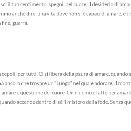
isci il tuo sentimento, spegni, nel cuore, il desiderio di am
mmo anche dire, una vita dove non si è capaci di amare, è u
 fine, guerra.
epoli, per tutti. Ci si libera della paura di amare, quando s
rima ancora che trovare un “Luogo” nel quale adorare, il m
gia, amare è questione del cuore. Ogni uomo è fatto per ama
uando accende dentro di sé il mistero della fede. Senza que