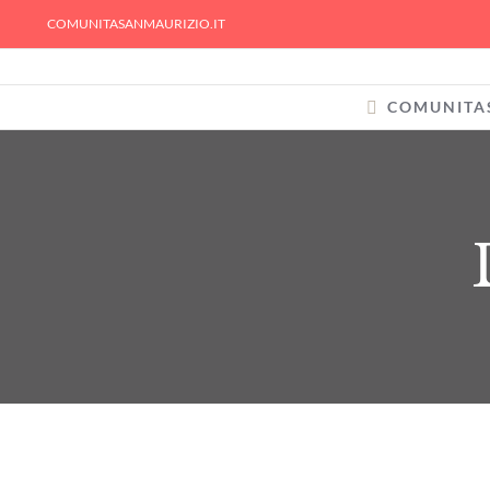
Skip
COMUNITASANMAURIZIO.IT
to
content
COMUNITA