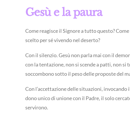
Gesù e la paura
Come reagisce il Signore a tutto questo? Come re
scelto per sé vivendo nel deserto?
Con il silenzio. Gesù non parla mai con il demo
con la tentazione, non si scende a patti, non s
soccombono sotto il peso delle proposte del mal
Con l’accettazione delle situazioni, invocando 
dono unico di unione con il Padre, il solo cerca
servirono.