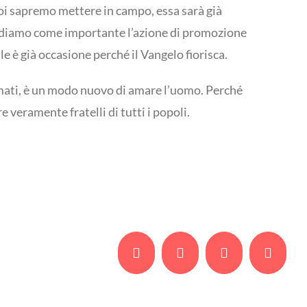
noi sapremo mettere in campo, essa sarà già
 vediamo come importante l’azione di promozione
 è già occasione perché il Vangelo fiorisca.
amati, è un modo nuovo di amare l’uomo. Perché
re veramente fratelli di tutti i popoli.
Facebook
Twitter
Whatsapp
Email