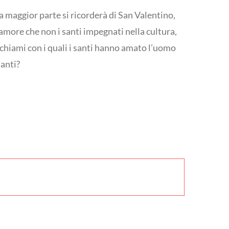
la maggior parte si ricorderà di San Valentino,
amore che non i santi impegnati nella cultura,
ichiami con i quali i santi hanno amato l’uomo
santi?