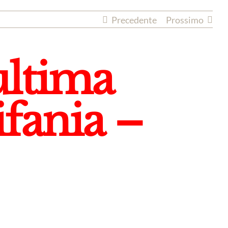
Precedente
Prossimo
ultima
fania –