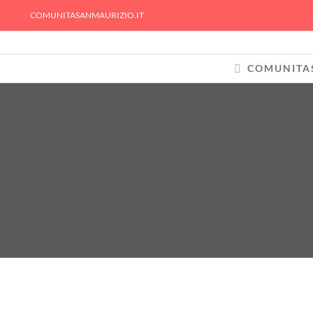
Skip
COMUNITASANMAURIZIO.IT
to
content
COMUNITA