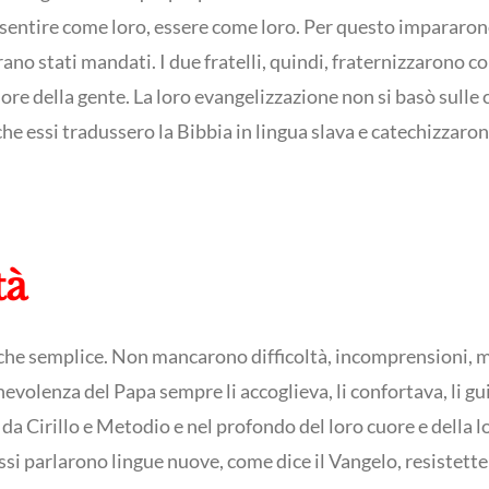
sentire come loro, essere come loro. Per questo impararono 
rano stati mandati. I due fratelli, quindi, fraternizzarono c
ore della gente. La loro evangelizzazione non si basò sulle 
he essi tradussero la Bibbia in lingua slava e catechizzaro
tà
ro che semplice. Non mancarono difficoltà, incomprensioni, 
evolenza del Papa sempre li accoglieva, li confortava, li gu
 da Cirillo e Metodio e nel profondo del loro cuore e della 
si parlarono lingue nuove, come dice il Vangelo, resistettero