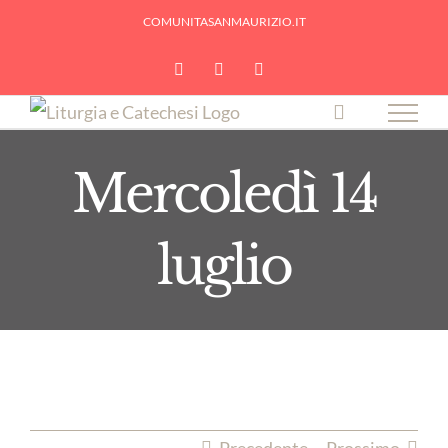
Skip
COMUNITASANMAURIZIO.IT
to
YouTube
Facebook
Instagram
content
Mercoledì 14
luglio