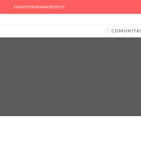
Skip
COMUNITASANMAURIZIO.IT
to
content
COMUNITA