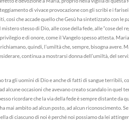
fetto e devozione a Maria, proprio nella vigilia di questa 
teggiamento di vivace provocazione con gli scribi e i farise
niti, così che accade quello che Gesù ha sintetizzato con le pa
 al mistero stesso di Dio, alle cose della fede, alle “cose de
privilegio e di onore, come il Vangelo spesso attesta. Maria
 ci richiamano, quindi, l’umiltà che, sempre, bisogna avere. 
iderare, continua a mostrarsi donna dell’umiltà, del serviz
o tra gli uomini di Dio e anche di fatti di sangue terribili, 
ad alcune occasioni che avevano creato scandalo in quel tem
esso ricordare che la via della fede è sempre distante da q
ha mai ambito ad alcun posto, ad alcun riconoscimento. Se 
uella di ciascuno di noi è perché noi possiamo da lei attin