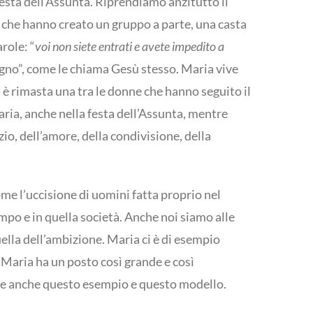
festa dell’Assunta. Riprendiamo anzitutto il
i che hanno creato un gruppo a parte, una casta
role: “
voi non siete entrati e avete impedito a
l regno”, come le chiama Gesù stesso. Maria vive
 è rimasta una tra le donne che hanno seguito il
Maria, anche nella festa dell’Assunta, mentre
io, dell’amore, della condivisione, della
come l’uccisione di uomini fatta proprio nel
po e in quella società. Anche noi siamo alle
uella dell’ambizione. Maria ci è di esempio
Maria ha un posto così grande e così
gere anche questo esempio e questo modello.