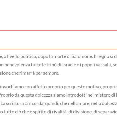
, a livello politico, dopo la morte di Salomone. Il regno si di
 benevolenza tutte le tribù di Israele e i popoli vassalli, s
isione che rimarrà per sempre.
la invochiamo con affetto proprio per questo motivo, propr
 Proprio da questa dolcezza siamo introdotti nel mistero di
La scrittura ci ricorda, quindi, che nell’amore, nella dolcez
o tutto ciò che è spirito di rivalità, di divisione, di separa