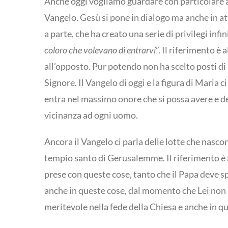
Anche oggi vogliamo guardare con particolare af
Vangelo. Gesù si pone in dialogo ma anche in at
a parte, che ha creato una serie di privilegi infi
coloro che volevano di entrarvi
”. Il riferimento è
all’opposto. Pur potendo non ha scelto posti di 
Signore. Il Vangelo di oggi e la figura di Maria
entra nel massimo onore che si possa avere e des
vicinanza ad ogni uomo.
Ancora il Vangelo ci parla delle lotte che nascon
tempio santo di Gerusalemme. Il riferimento è 
prese con queste cose, tanto che il Papa deve sp
anche in queste cose, dal momento che Lei non 
meritevole nella fede della Chiesa e anche in q