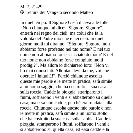
Mt 7, 21-29
✠ Lettura del Vangelo secondo Matteo
In quel tempo. Il Signore Gesù diceva alle folle:
«Non chiunque mi dice: “Signore, Signore”,
entrerà nel regno dei cieli, ma colui che fa la
volontà del Padre mio che è nei cieli. In quel
giorno molti mi diranno: “Signore, Signore, non
abbiamo forse profetato nel tuo nome? E nel tuo
nome non abbiamo forse scacciato demòni? E nel
tuo nome non abbiamo forse compiuto molti
prodigi?”. Ma allora io dichiarerò loro: “Non vi
ho mai conosciuti. Allontanatevi da me, voi che
operate l’iniquità!”. Perciò chiunque ascolta
queste mie parole e le mette in pratica, sarà simile
a un uomo saggio, che ha costruito la sua casa
sulla roccia. Cadde la pioggia, strariparono i
fiumi, soffiarono i venti e si abbatterono su quella
casa, ma essa non cadde, perché era fondata sulla
roccia. Chiunque ascolta queste mie parole e non
le mette in pratica, sarà simile a un uomo stolto,
che ha costruito la sua casa sulla sabbia. Cadde la
pioggia, strariparono i fiumi, soffiarono i venti e
si abbatterono su quella casa, ed essa cadde e la