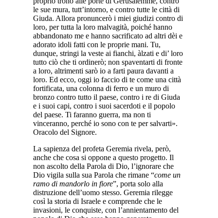
proprio trono alle porte di Gerusalemme, contro
le sue mura, tutt’intorno, e contro tutte le città di
Giuda. Allora pronuncerò i miei giudizi contro di
loro, per tutta la loro malvagità, poiché hanno
abbandonato me e hanno sacrificato ad altri dèi e
adorato idoli fatti con le proprie mani. Tu,
dunque, stringi la veste ai fianchi, àlzati e di’ loro
tutto ciò che ti ordinerò; non spaventarti di fronte
a loro, altrimenti sarò io a farti paura davanti a
loro. Ed ecco, oggi io faccio di te come una città
fortificata, una colonna di ferro e un muro di
bronzo contro tutto il paese, contro i re di Giuda
e i suoi capi, contro i suoi sacerdoti e il popolo
del paese. Ti faranno guerra, ma non ti
vinceranno, perché io sono con te per salvarti».
Oracolo del Signore.
La sapienza del profeta Geremia rivela, però,
anche che cosa si oppone a questo progetto. Il
non ascolto della Parola di Dio, l’ignorare che
Dio vigila sulla sua Parola che rimane “
come un
ramo di mandorlo in fiore
”, porta solo alla
distruzione dell’uomo stesso. Geremia rilegge
così la storia di Israele e comprende che le
invasioni, le conquiste, con l’annientamento del