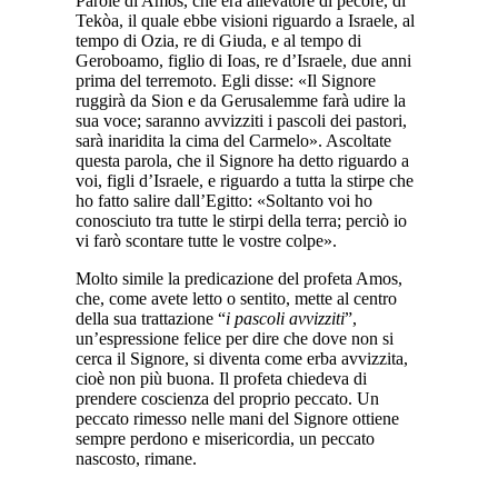
Parole di Amos, che era allevatore di pecore, di
Tekòa, il quale ebbe visioni riguardo a Israele, al
tempo di Ozia, re di Giuda, e al tempo di
Geroboamo, figlio di Ioas, re d’Israele, due anni
prima del terremoto. Egli disse: «Il Signore
ruggirà da Sion e da Gerusalemme farà udire la
sua voce; saranno avvizziti i pascoli dei pastori,
sarà inaridita la cima del Carmelo». Ascoltate
questa parola, che il Signore ha detto riguardo a
voi, figli d’Israele, e riguardo a tutta la stirpe che
ho fatto salire dall’Egitto: «Soltanto voi ho
conosciuto tra tutte le stirpi della terra; perciò io
vi farò scontare tutte le vostre colpe».
Molto simile la predicazione del profeta Amos,
che, come avete letto o sentito, mette al centro
della sua trattazione “
i pascoli avvizziti
”,
un’espressione felice per dire che dove non si
cerca il Signore, si diventa come erba avvizzita,
cioè non più buona. Il profeta chiedeva di
prendere coscienza del proprio peccato. Un
peccato rimesso nelle mani del Signore ottiene
sempre perdono e misericordia, un peccato
nascosto, rimane.