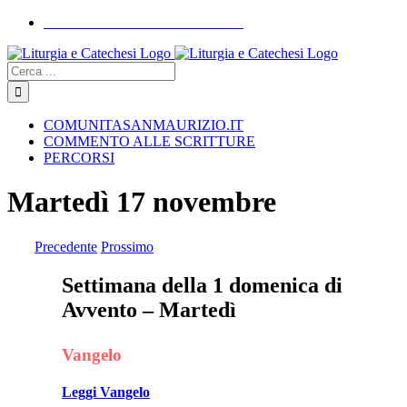
Skip
COMUNITASANMAURIZIO.IT
to
YouTube
Facebook
Instagram
content
Cerca
COMUNITASANMAURIZIO.IT
COMMENTO ALLE SCRITTURE
PERCORSI
Martedì 17 novembre
Precedente
Prossimo
Settimana della 1 domenica di
Avvento – Martedì
Vangelo
Leggi Vangelo