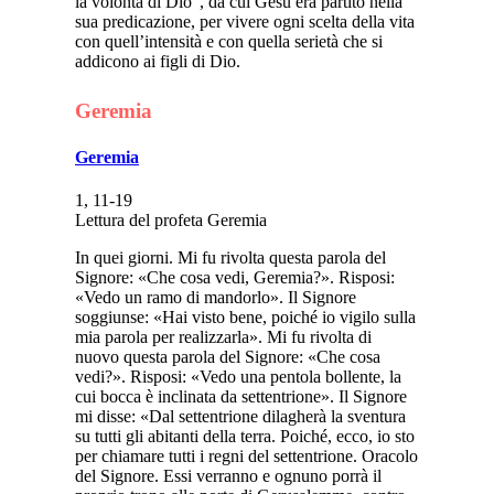
la volontà di Dio”, da cui Gesù era partito nella
sua predicazione, per vivere ogni scelta della vita
con quell’intensità e con quella serietà che si
addicono ai figli di Dio.
Geremia
Geremia
1, 11-19
Lettura del profeta Geremia
In quei giorni. Mi fu rivolta questa parola del
Signore: «Che cosa vedi, Geremia?». Risposi:
«Vedo un ramo di mandorlo». Il Signore
soggiunse: «Hai visto bene, poiché io vigilo sulla
mia parola per realizzarla». Mi fu rivolta di
nuovo questa parola del Signore: «Che cosa
vedi?». Risposi: «Vedo una pentola bollente, la
cui bocca è inclinata da settentrione». Il Signore
mi disse: «Dal settentrione dilagherà la sventura
su tutti gli abitanti della terra. Poiché, ecco, io sto
per chiamare tutti i regni del settentrione. Oracolo
del Signore. Essi verranno e ognuno porrà il