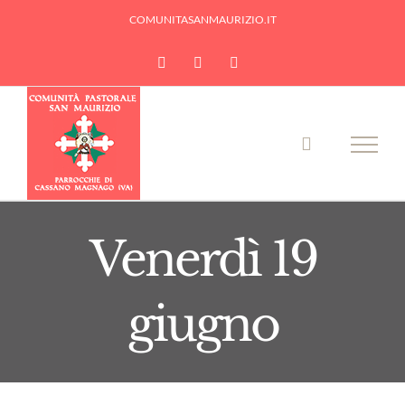
Skip
COMUNITASANMAURIZIO.IT
to
YouTube
Facebook
Instagram
content
Venerdì 19
giugno