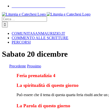
Skip
COMUNITASANMAURIZIO.IT
to
YouTube
Facebook
Instagram
content
Cerca
COMUNITASANMAURIZIO.IT
COMMENTO ALLE SCRITTURE
PERCORSI
Sabato 20 dicembre
Precedente
Prossimo
Feria prenatalizia 4
La spiritualità di questo giorno
Può essere che il tema di questa quarta feria risulti anche un
La Parola di questo giorno