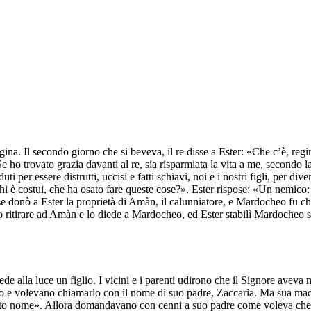
gina. Il secondo giorno che si beveva, il re disse a Ester: «Che c’è, reg
e ho trovato grazia davanti al re, sia risparmiata la vita a me, secondo
uti per essere distrutti, uccisi e fatti schiavi, noi e i nostri figli, per di
Chi è costui, che ha osato fare queste cose?». Ester rispose: «Un nemic
rse donò a Ester la proprietà di Amàn, il calunniatore, e Mardocheo fu ch
tto ritirare ad Amàn e lo diede a Mardocheo, ed Ester stabilì Mardocheo s
de alla luce un figlio. I vicini e i parenti udirono che il Signore aveva 
no e volevano chiamarlo con il nome di suo padre, Zaccaria. Ma sua ma
sto nome». Allora domandavano con cenni a suo padre come voleva che si