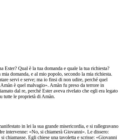
ina Ester? Qual è la tua domanda e quale la tua richiesta?
 la mia domanda, e al mio popolo, secondo la mia richiesta.
ventare servi e serve; ma io finsi di non udire, perché quel
o: Amàn è quel malvagio». Amàn fu preso da terrore in
iamato dal re, perché Ester aveva rivelato che egli era legato
u tutte le proprietà di Amàn.
manifestato in lei la sua grande misericordia, e si rallegravano
dre intervenne: «No, si chiamerà Giovanni». Le dissero:
 chiamasse. Egli chiese una tavoletta e scrisse: «Giovanni