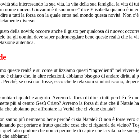
vità stia interessando la sua vita, la vita della sua famiglia, la vita di 
e un nome nuovo. Giovanni è il suo nome” dice Elisabetta quando è inte
ire a tutti la forza con la quale entra nel mondo questa novità. Non c’è 
pletamente diverso.
gusto della novità; occorre anche il gusto per qualcosa di nuovo; occorr
le tra gli uomini deve saper padroneggiare bene queste realtà che la v
lazione autentica.
de
ueste realtà e su come utilizziamo questi “ingredienti” nel vivere le 
me è chiaro che, in altre relazioni, abbiamo bisogno di andare diritti al 
i. Perché, se così non fosse, ecco che le relazioni si intristiscono, dep
cambiarci qualche augurio. Avremo la forza di dire a tutti perché c’è qu
tte più al centro Gesù Cristo? Avremo la forza di dire che il Natale h
lla che abbiamo per affrontare la Verità che ci viene donata?
non sanno più nemmeno bene perché ci sia Natale? O non è forse vero 
 donando per portare a frutto qualche cosa che ci riguarda da vicino? Tog
quel falso pudore che non ci permette di capire che la vita ha le sue reg
enti che abbiamo!