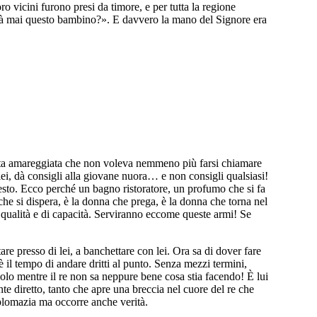
oro vicini furono presi da timore, e per tutta la regione
sarà mai questo bambino?». E davvero la mano del Signore era
tta amareggiata che non voleva nemmeno più farsi chiamare
lei, dà consigli alla giovane nuora… e non consigli qualsiasi!
questo. Ecco perché un bagno ristoratore, un profumo che si fa
he si dispera, è la donna che prega, è la donna che torna nel
qualità e di capacità. Serviranno eccome queste armi! Se
are presso di lei, a banchettare con lei. Ora sa di dover fare
 il tempo di andare dritti al punto. Senza mezzi termini,
polo mentre il re non sa neppure bene cosa stia facendo! È lui
nte diretto, tanto che apre una breccia nel cuore del re che
iplomazia ma occorre anche verità.