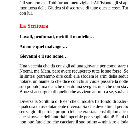
è il suo nome». Tutti furono meravigliati. All’istante gli si ap
montuosa della Giudea si discorreva di tutte queste cose. T
con lui.
La Scrittura
Lavati, profumati, mettiti il mantello…
Aman è quel malvagio…
Giovanni è il suo nome…
Una vecchia che dà consigli ad una giovane per come stare 
Noemi, ma Mara, pare avere recuperato tutte le sue forze. Sen
In sintesi potremmo dire così: ella sfodera le armi della sed
notare, un mantello che dice con chi si vuole passare la nott
suo popolo, ma è anche una donna sveglia, una che non sta a
Booz si accorgerà di quello che avviene attorno a sé, sarà a
Diversa la Scrittura di Ester che ci mostra l’affondo di Ester 
qualcosa di assolutamente diverso. Sa che deve dire il perché
senza giri di parole, proprio lei che era stata così diplomat
che si avvale dell’autorità imperiale per scopi infami! È lui 
non può fare altro che cacciare il suo primo – ministro e lod