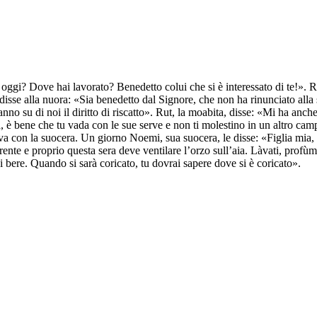
oggi? Dove hai lavorato? Benedetto colui che si è interessato di te!». R
e alla nuora: «Sia benedetto dal Signore, che non ha rinunciato alla su
no su di noi il diritto di riscatto». Rut, la moabita, disse: «Mi ha anche
a, è bene che tu vada con le sue serve e non ti molestino in un altro ca
tava con la suocera. Un giorno Noemi, sua suocera, le disse: «Figlia mia,
rente e proprio questa sera deve ventilare l’orzo sull’aia. Làvati, profùmat
i bere. Quando si sarà coricato, tu dovrai sapere dove si è coricato».