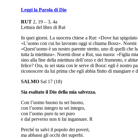
Leggi la Parola di Dio
RUT
2, 19 – 3, 4a
Lettura del libro di Rut
In quei giorni. La suocera chiese a Rut: «Dove hai spigolato 
«L’uomo con cui ho lavorato oggi si chiama Booz». Noemi diss
«Quest’uomo è un nostro parente stretto, uno di quelli che han
tutta la mietitura». Noemi disse a Rut, sua nuora: «Figlia mi
sino alla fine della mietitura dell’orzo e del frumento, e abi
felice? Ora, tu sei stata con le serve di Booz: egli è nostro pa
riconoscere da lui prima che egli abbia finito di mangiare e d
SALMO
Sal 17 (18)
Sia esaltato il Dio della mia salvezza.
Con l’uomo buono tu sei buono,
con l’uomo integro tu sei integro,
con l’uomo puro tu sei puro
e dal perverso non ti fai ingannare. R
Perché tu salvi il popolo dei poveri,
ma abbassi gli occhi dei superbi.