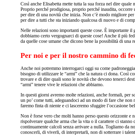
Così anche Elisabetta mette tutta la sua forza nel dire quale no
Proprio perché prodigiosa, proprio perché inaudita, occorr
per dire di una novità che inizia. Non c’è modo migliore per d
per dire a tutti che sta iniziando qualcosa di nuovo e di com
Nelle relazioni sono importanti queste cose. È importante il 
dobbiamo certo vergognarci di queste cose! Anche il più fede
da quelle cose umane che dicono bene la possibilità di una re
Per noi e per il nostro cammino di fe
Anche noi potremmo interrogarci oggi su come padroneggiamo q
bisogno di utilizzare le “armi” che la natura ci dona. Così co
trovare e di dire quali sono le novità che devono tenerci dest
“armi” tenere vive le relazioni che abbiamo.
In questi giorni avremo molte relazioni, anche formali, per s
un po’ come tutti, adeguandoci ad un modo di fare che non me
faremo finta di niente e ci lasceremo sfuggire l’occasione be
Non è forse vero che molti hanno perso questo orizzonte e 
rispolverare qualche arma che la vita o il carattere ci stanno
continuamente calcoli senza arrivare a nulla. Togliamo da noi 
conoscerli, di viverli, di interpretarli, non di sotterrare i tal