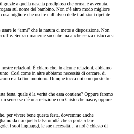
tutti grazie a quella nascita prodigiosa che ormai è avvenuta.
rrogata sul nome del bambino. Non c’è altro modo migliore
cosa migliore che uscire dall’alveo delle tradizioni ripetute
e usare le “armi” che la natura ci mette a disposizione. Non
ita offre. Senza rimanerne succube ma anche senza distaccarsi
nostre relazioni. È chiaro che, in alcune relazioni, abbiamo
punto. Così come in altre abbiamo necessità di cercare, di
eriscono e alla fine muoiono. Dunque tocca noi con queste tre
esta festa, quale è la verità che essa contiene? Oppure faremo
a un senso se c’è una relazione con Cristo che nasce, oppure
che, per vivere bene questa festa, dovremmo anche
liamo da noi quella falsa umiltà che ci porta a fare
ole, i suoi linguaggi, le sue necessità… a noi è chiesto di