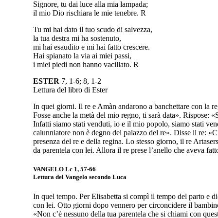
Signore, tu dai luce alla mia lampada;
il mio Dio rischiara le mie tenebre. R
Tu mi hai dato il tuo scudo di salvezza,
la tua destra mi ha sostenuto,
mi hai esaudito e mi hai fatto crescere.
Hai spianato la via ai miei passi,
i miei piedi non hanno vacillato. R
ESTER
7, 1-6; 8, 1-2
Lettura del libro di Ester
In quei giorni. Il re e Amàn andarono a banchettare con la re
Fosse anche la metà del mio regno, ti sarà data». Rispose: «S
Infatti siamo stati venduti, io e il mio popolo, siamo stati vend
calunniatore non è degno del palazzo del re». Disse il re: «
presenza del re e della regina. Lo stesso giorno, il re Artase
da parentela con lei. Allora il re prese l’anello che aveva fa
VANGELO
Lc 1, 57-66
Lettura del Vangelo secondo Luca
In quel tempo. Per Elisabetta si compì il tempo del parto e die
con lei. Otto giorni dopo vennero per circoncidere il bambi
«Non c’è nessuno della tua parentela che si chiami con que