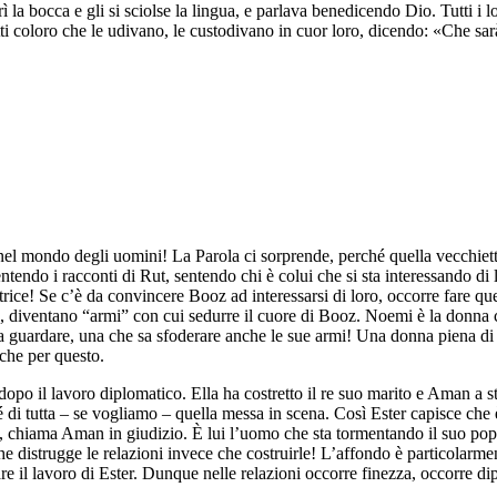
rì la bocca e gli si sciolse la lingua, e parlava benedicendo Dio. Tutti i l
utti coloro che le udivano, le custodivano in cuor loro, dicendo: «Che 
nel mondo degli uomini! La Parola ci sorprende, perché quella vecchie
tendo i racconti di Rut, sentendo chi è colui che si sta interessando di 
uttrice! Se c’è da convincere Booz ad interessarsi di loro, occorre fare 
e, diventano “armi” con cui sedurre il cuore di Booz. Noemi è la donna c
 guardare, una che sa sfoderare anche le sue armi! Una donna piena di 
nche per questo.
dopo il lavoro diplomatico. Ella ha costretto il re suo marito e Aman a st
 di tutta – se vogliamo – quella messa in scena. Così Ester capisce che è
ica, chiama Aman in giudizio. È lui l’uomo che sta tormentando il suo po
che distrugge le relazioni invece che costruirle! L’affondo è particolarme
are il lavoro di Ester. Dunque nelle relazioni occorre finezza, occorre d