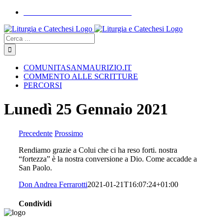
Skip
COMUNITASANMAURIZIO.IT
to
YouTube
Facebook
Instagram
content
Cerca
COMUNITASANMAURIZIO.IT
COMMENTO ALLE SCRITTURE
PERCORSI
Lunedì 25 Gennaio 2021
Precedente
Prossimo
Rendiamo grazie a Colui che ci ha reso forti. nostra
“fortezza” è la nostra conversione a Dio. Come accadde a
San Paolo.
Don Andrea Ferrarotti
2021-01-21T16:07:24+01:00
Condividi