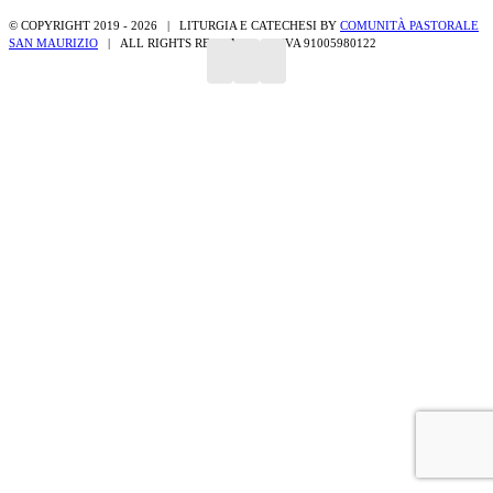
Facebook
Twitter
Whatsapp
Email
© COPYRIGHT 2019 -
2026 | LITURGIA E CATECHESI BY
COMUNITÀ PASTORALE
SAN MAURIZIO
| ALL RIGHTS RESERVED | P.IVA 91005980122