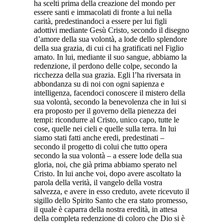
ha scelti prima della creazione del mondo per
essere santi e immacolati di fronte a lui nella
carità, predestinandoci a essere per lui figli
adottivi mediante Gesù Cristo, secondo il disegno
d’amore della sua volontà, a lode dello splendore
della sua grazia, di cui ci ha gratificati nel Figlio
amato. In lui, mediante il suo sangue, abbiamo la
redenzione, il perdono delle colpe, secondo la
ricchezza della sua grazia. Egli l’ha riversata in
abbondanza su di noi con ogni sapienza e
intelligenza, facendoci conoscere il mistero della
sua volontà, secondo la benevolenza che in lui si
era proposto per il governo della pienezza dei
tempi: ricondurre al Cristo, unico capo, tutte le
cose, quelle nei cieli e quelle sulla terra. In lui
siamo stati fatti anche eredi, predestinati –
secondo il progetto di colui che tutto opera
secondo la sua volontà – a essere lode della sua
gloria, noi, che già prima abbiamo sperato nel
Cristo. In lui anche voi, dopo avere ascoltato la
parola della verità, il vangelo della vostra
salvezza, e avere in esso creduto, avete ricevuto il
sigillo dello Spirito Santo che era stato promesso,
il quale è caparra della nostra eredità, in attesa
della completa redenzione di coloro che Dio si è