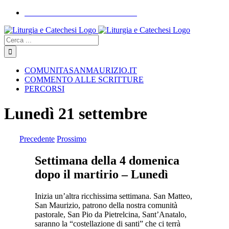
Skip
COMUNITASANMAURIZIO.IT
to
YouTube
Facebook
Instagram
content
Cerca
COMUNITASANMAURIZIO.IT
COMMENTO ALLE SCRITTURE
PERCORSI
Lunedì 21 settembre
Precedente
Prossimo
Settimana della 4 domenica
dopo il martirio – Lunedì
Inizia un’altra ricchissima settimana. San Matteo,
San Maurizio, patrono della nostra comunità
pastorale, San Pio da Pietrelcina, Sant’Anatalo,
saranno la “costellazione di santi” che ci terrà