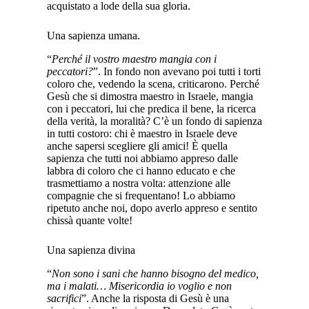
acquistato a lode della sua gloria.
Una sapienza umana.
“
Perché il vostro maestro mangia con i
peccatori?
”. In fondo non avevano poi tutti i torti
coloro che, vedendo la scena, criticarono. Perché
Gesù che si dimostra maestro in Israele, mangia
con i peccatori, lui che predica il bene, la ricerca
della verità, la moralità? C’è un fondo di sapienza
in tutti costoro: chi è maestro in Israele deve
anche sapersi scegliere gli amici! È quella
sapienza che tutti noi abbiamo appreso dalle
labbra di coloro che ci hanno educato e che
trasmettiamo a nostra volta: attenzione alle
compagnie che si frequentano! Lo abbiamo
ripetuto anche noi, dopo averlo appreso e sentito
chissà quante volte!
Una sapienza divina
“
Non sono i sani che hanno bisogno del medico,
ma i malati… Misericordia io voglio e non
sacrifici
”. Anche la risposta di Gesù è una