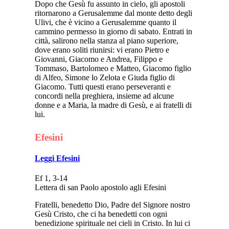
Dopo che Gesù fu assunto in cielo, gli apostoli
ritornarono a Gerusalemme dal monte detto degli
Ulivi, che è vicino a Gerusalemme quanto il
cammino permesso in giorno di sabato. Entrati in
città, salirono nella stanza al piano superiore,
dove erano soliti riunirsi: vi erano Pietro e
Giovanni, Giacomo e Andrea, Filippo e
Tommaso, Bartolomeo e Matteo, Giacomo figlio
di Alfeo, Simone lo Zelota e Giuda figlio di
Giacomo. Tutti questi erano perseveranti e
concordi nella preghiera, insieme ad alcune
donne e a Maria, la madre di Gesù, e ai fratelli di
lui.
Efesini
Leggi Efesini
Ef 1, 3-14
Lettera di san Paolo apostolo agli Efesini
Fratelli, benedetto Dio, Padre del Signore nostro
Gesù Cristo, che ci ha benedetti con ogni
benedizione spirituale nei cieli in Cristo. In lui ci