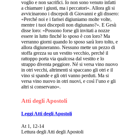
voglio e non sacrifici. Io non sono venuto infatti
a chiamare i giusti, ma i peccatori». Allora gli si
avvicinarono i discepoli di Giovanni e gli dissero:
«Perché noi e i farisei digiuniamo molte volte,
mentre i tuoi discepoli non digiunano?». E Gesù
disse loro: «Possono forse gli invitati a nozze
essere in lutto finché lo sposo è con loro? Ma
verranno giorni quando lo sposo sarà loro tolto, e
allora digiuneranno. Nessuno mette un pezzo di
stoffa grezza su un vestito vecchio, perché il
rattoppo porta via qualcosa dal vestito e lo
strappo diventa peggiore. Né si versa vino nuovo
in otri vecchi, altrimenti si spaccano gli otri e il
vino si spande e gli otri vanno perduti. Ma si
versa vino nuovo in otri nuovi, e così l’uno e gli
altri si conservano».
Atti degli Apostoli
Leggi Atti degli Apostoli
At 1, 12-14
Lettura degli Atti degli Apostoli