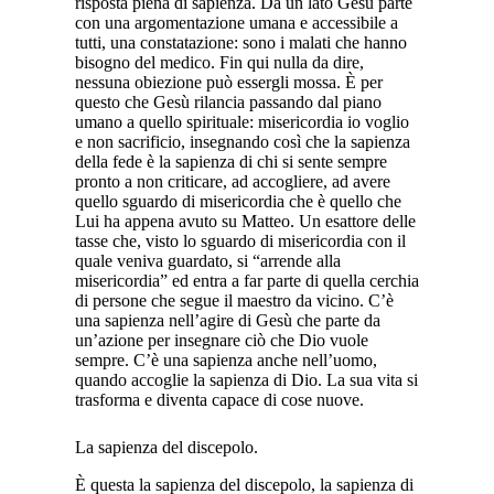
risposta piena di sapienza. Da un lato Gesù parte
con una argomentazione umana e accessibile a
tutti, una constatazione: sono i malati che hanno
bisogno del medico. Fin qui nulla da dire,
nessuna obiezione può essergli mossa. È per
questo che Gesù rilancia passando dal piano
umano a quello spirituale: misericordia io voglio
e non sacrificio, insegnando così che la sapienza
della fede è la sapienza di chi si sente sempre
pronto a non criticare, ad accogliere, ad avere
quello sguardo di misericordia che è quello che
Lui ha appena avuto su Matteo. Un esattore delle
tasse che, visto lo sguardo di misericordia con il
quale veniva guardato, si “arrende alla
misericordia” ed entra a far parte di quella cerchia
di persone che segue il maestro da vicino. C’è
una sapienza nell’agire di Gesù che parte da
un’azione per insegnare ciò che Dio vuole
sempre. C’è una sapienza anche nell’uomo,
quando accoglie la sapienza di Dio. La sua vita si
trasforma e diventa capace di cose nuove.
La sapienza del discepolo.
È questa la sapienza del discepolo, la sapienza di