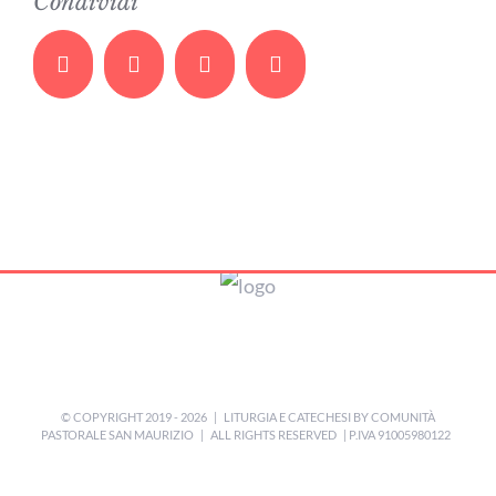
Condividi
Facebook
Twitter
Whatsapp
Email
© COPYRIGHT 2019 -
2026 | LITURGIA E CATECHESI BY
COMUNITÀ
PASTORALE SAN MAURIZIO
| ALL RIGHTS RESERVED | P.IVA 91005980122