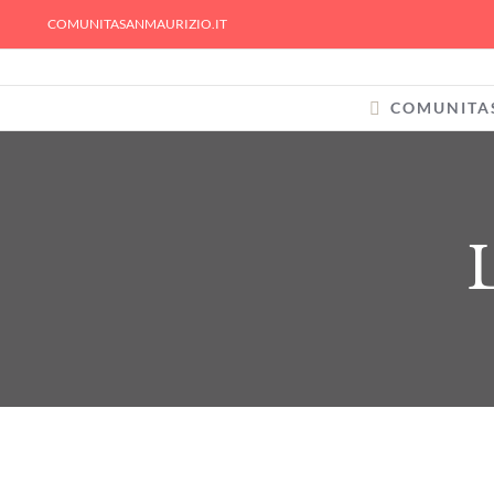
Skip
COMUNITASANMAURIZIO.IT
to
content
COMUNITA