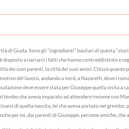
ttà di Giuda. Sono gli “ingredienti” basilari di questa “sto
si è disposto a narrarci i fatti che hanno contraddistinto e 
a città dei suoi parenti, la città dei suoi amici. Chissà quan
a motivo del lavoro, andando a nord, a Nazareth, dove i ro
nsolazione deve essere stata per Giuseppe quella visita a c
uel bimbo che aveva imparato ad attendere insieme con Mar
inarsi di quella nascita, lei che aveva portato nel grembo, 
 anche per lei, dai parenti di Giuseppe, persone amiche, c