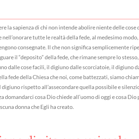
ere la sapienza di chi non intende abolire niente delle cose
nell’onorare tutte le realtà della fede, al medesimo modo, 
vengono consegnate. Il che non significa semplicemente ripet
eguare il “deposito” della fede, che rimane sempre lo stesso,
o dalle cose facili, il digiuno dalle scorciatoie, il digiuno 
della fede della Chiesa che noi, come battezzati, siamo chiam
 il digiuno rispetto all’assecondare quella possibile e silenz
a domandarci cosa Dio chiede all’uomo di oggi e cosa Dio p
ascuna donna che Egli ha creato.