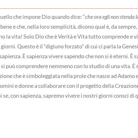
 Quello che impone Dio quando dice: “
che ora egli non stenda 
bene e che, nella loro semplicità, dicono qual è, da sempre, 
o la vita! Solo Dio che è Verità e Vita tutto comprende e 
giorni. Questo è il “digiuno forzato” di cui ci parla la Gen
apienza. È sapienza vivere sapendo che non si è eterni. È s
 lo si può comprendere nemmeno con lo studio di una vita. È 
zione che è simboleggiata nella prole che nasce ad Adamo e
mini e donne a collaborare con il progetto della Creazione e
se, con sapienza, sapremo vivere i nostri giorni consci di