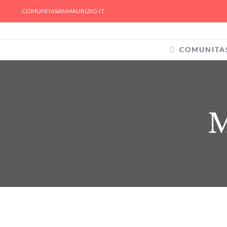
Skip
COMUNITASANMAURIZIO.IT
to
content
COMUNITA
M