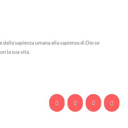
re dalla sapienza umana alla sapienza di Dio se
on la sua vita.
Facebook
Twitter
Whatsapp
Email