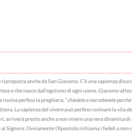
za è riproposta anche da San Giacomo. C’è una sapienza diso
contese e che nasce dall’egoismo di ogni uomo. Giacomo attest
e rovina perfino la preghiera: “
chiedete e non ottenete perché
ghiera. La sapienza del vivere può perfino rovinare la vita de
tri, arriverà presto anche a non vivere una vera dinamica di
 al Signore. Ovviamente l’Apostolo richiama i fedeli a non ca