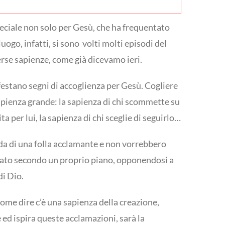
peciale non solo per Gesù, che ha frequentato
go, infatti, si sono volti molti episodi del
erse sapienze, come già dicevamo ieri.
estano segni di accoglienza per Gesù. Cogliere
sapienza grande: la sapienza di chi scommette su
ta per lui, la sapienza di chi sceglie di seguirlo…
rida di una folla acclamante e non vorrebbero
nato secondo un proprio piano, opponendosi a
di Dio.
come dire c’è una sapienza della creazione,
 ed ispira queste acclamazioni, sarà la