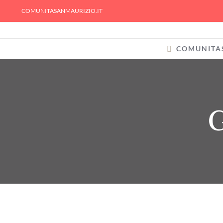
Skip
COMUNITASANMAURIZIO.IT
to
content
COMUNITA
G