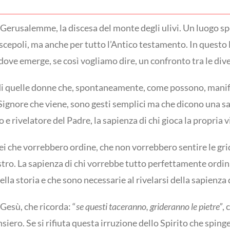
 Gerusalemme, la discesa del monte degli ulivi. Un luogo s
epoli, ma anche per tutto l’Antico testamento. In questo luo
dove emerge, se così vogliamo dire, un confronto tra le div
 e di quelle donne che, spontaneamente, come possono, manif
al Signore che viene, sono gesti semplici ma che dicono una 
o e rivelatore del Padre, la sapienza di chi gioca la propria vi
isei che vorrebbero ordine, che non vorrebbero sentire le g
tro. La sapienza di chi vorrebbe tutto perfettamente ordi
lla storia e che sono necessarie al rivelarsi della sapienza 
 Gesù, che ricorda: “
se questi taceranno, grideranno le pietre”
, 
iero. Se si rifiuta questa irruzione dello Spirito che spinge