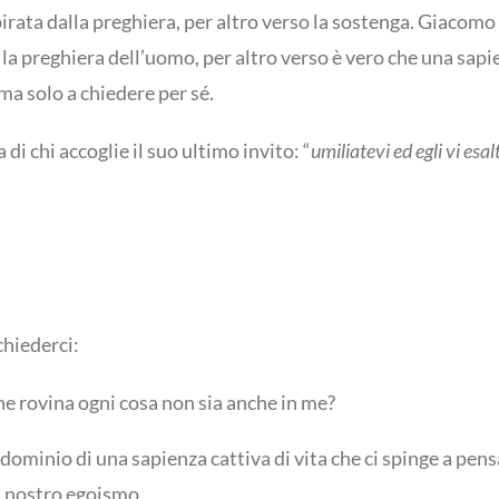
irata dalla preghiera, per altro verso la sostenga. Giacomo c
 la preghiera dell’uomo, per altro verso è vero che una sapi
ma solo a chiedere per sé.
di chi accoglie il suo ultimo invito: “
umiliatevi ed egli vi esal
hiederci:
he rovina ogni cosa non sia anche in me?
l dominio di una sapienza cattiva di vita che ci spinge a pens
el nostro egoismo.