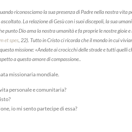
uando riconosciamo la sua presenza di Padre nella nostra vita 
scoltato. La relazione di Gesù con i suoi discepoli, la sua umanità
 punto Dio ama la nostra umanità e fa proprie le nostre gioie e le 
m et spes
, 22). Tutto in Cristo ci ricorda che il mondo in cui vivi
 questa missione: «Andate ai crocicchi delle strade e tutti quelli
rispetto a questo amore di compassione.
.
nata missionaria mondiale.
 vita personale e comunitaria?
isto?
one, io mi sento partecipe di essa?