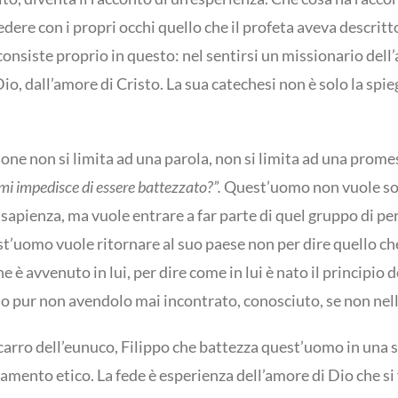
edere con i propri occhi quello che il profeta aveva descritt
onsiste proprio in questo: nel sentirsi un missionario dell’
Dio, dall’amore di Cristo. La sua catechesi non è solo la spi
ione non si limita ad una parola, non si limita ad una prom
mi impedisce di essere battezzato?”.
Quest’uomo non vuole solo
 sapienza, ma vuole entrare a far parte di quel gruppo di pe
st’uomo vuole ritornare al suo paese non per dire quello c
e è avvenuto in lui, per dire come in lui è nato il principio d
sto pur non avendolo mai incontrato, conosciuto, se non nel
l carro dell’eunuco, Filippo che battezza quest’uomo in una s
amento etico. La fede è esperienza dell’amore di Dio che si