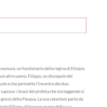
n eunuco, un funzionario della regina di Etiopia.
 un altro uomo, Filippo, un discepolo del
vuole e che permette l’incontro dei due.
 capisce: i brani del profeta che sta leggendo si
giorni della Pasqua. La sua catechesi parte da
ntato Filippo all’eunuco se non della sua