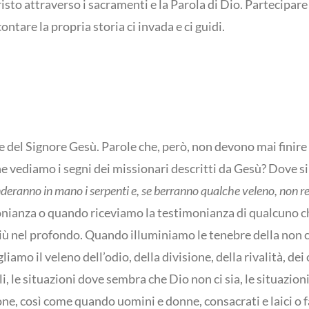
sto attraverso i sacramenti e la Parola di Dio. Partecipare
ntare la propria storia ci invada e ci guidi.
del Signore Gesù. Parole che, però, non devono mai finire di
 vediamo i segni dei missionari descritti da Gesù? Dove si
eranno in mano i serpenti e, se berranno qualche veleno, non r
nianza o quando riceviamo la testimonianza di qualcuno che
iù nel profondo. Quando illuminiamo le tenebre della non c
amo il veleno dell’odio, della divisione, della rivalità, dei
i, le situazioni dove sembra che Dio non ci sia, le situazio
one, così come quando uomini e donne, consacrati e laici o fa