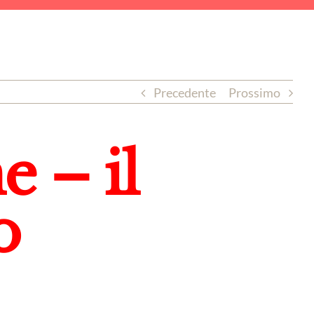
Precedente
Prossimo
e – il
o