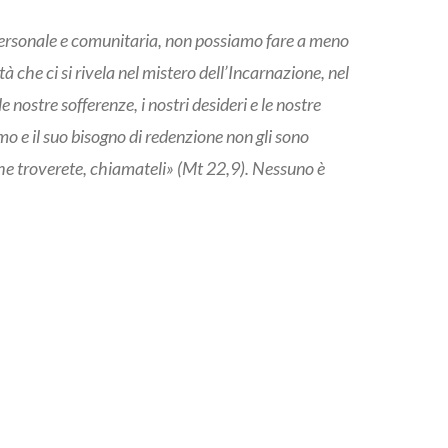
personale e comunitaria, non possiamo fare a meno
 che ci si rivela nel mistero dell’Incarnazione, nel
nostre sofferenze, i nostri desideri e le nostre
amo e il suo bisogno di redenzione non gli sono
 che troverete, chiamateli» (Mt 22,9). Nessuno è