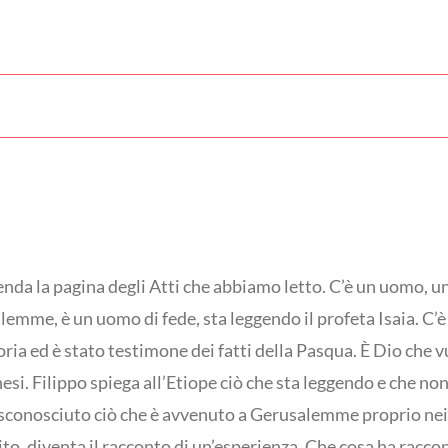
penda la pagina degli Atti che abbiamo letto. C’è un uomo, u
emme, è un uomo di fede, sta leggendo il profeta Isaia. C’è
toria ed è stato testimone dei fatti della Pasqua. È Dio che 
esi. Filippo spiega all’Etiope ciò che sta leggendo e che non
o sconosciuto ciò che è avvenuto a Gerusalemme proprio nei 
to, diventa il racconto di un’esperienza. Che cosa ha racco