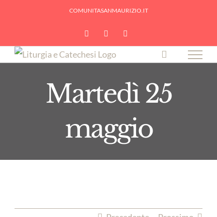
Skip
COMUNITASANMAURIZIO.IT
to
YouTube
Facebook
Instagram
content
Martedì 25
maggio