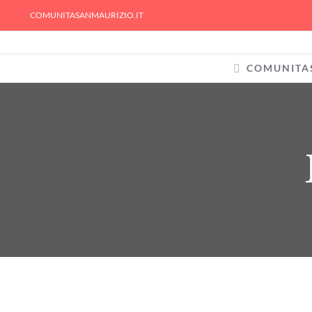
Skip
COMUNITASANMAURIZIO.IT
to
content
COMUNITA