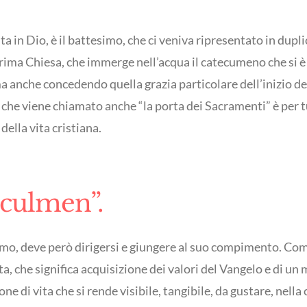
vita in Dio, è il battesimo, che ci veniva ripresentato in dup
prima Chiesa, che immerge nell’acqua il catecumeno che si è
 anche concedendo quella grazia particolare dell’inizio della
che viene chiamato anche “la porta dei Sacramenti” è per tutti
della vita cristiana.
 culmen”.
simo, deve però dirigersi e giungere al suo compimento. Co
a, che significa acquisizione dei valori del Vangelo e di un
ione di vita che si rende visibile, tangibile, da gustare, ne