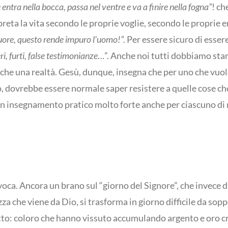
 entra nella bocca, passa nel ventre e va a finire nella fogna”
! c
preta la vita secondo le proprie voglie, secondo le proprie 
cuore, questo rende impuro l’uomo!”.
Per essere sicuro di esser
ri, furti, false testimonianze
…”. Anche noi tutti dobbiamo star
che una realtà. Gesù, dunque, insegna che per uno che vuole
do, dovrebbe essere normale saper resistere a quelle cose c
Un insegnamento pratico molto forte anche per ciascuno di 
voca. Ancora un brano sul “giorno del Signore”, che invece di
zza che viene da Dio, si trasforma in giorno difficile da sop
o detto: coloro che hanno vissuto accumulando argento e oro