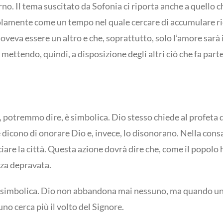
rno. Il tema suscitato da Sofonia ci riporta anche a quello
solamente come un tempo nel quale cercare di accumulare ric
oveva essere un altro e che, soprattutto, solo l’amore sarà il
mettendo, quindi, a disposizione degli altri ciò che fa part
, potremmo dire, è simbolica. Dio stesso chiede al profeta 
he dicono di onorare Dio e, invece, lo disonorano. Nella cons
asciare la città. Questa azione dovrà dire che, come il popo
nza depravata.
e simbolica. Dio non abbandona mai nessuno, ma quando un’
o cerca più il volto del Signore.