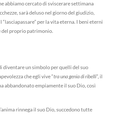
 che abbiamo cercato di sviscerare settimana
chezze, sarà deluso nel giorno del giudizio,
 “lasciapassare” per la vita eterna. I beni eterni
e del proprio patrimonio.
di diventare un simbolo per quelli del suo
apevolezza che egli vive “
tra una genia di ribelli
”, il
lo ha abbandonato empiamente il suo Dio, così
anima rinnega il suo Dio, succedono tutte