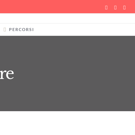
YouTube
Faceboo
Inst
PERCORSI
re