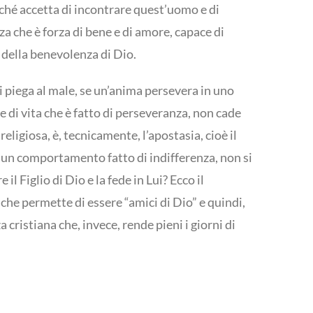
rché accetta di incontrare quest’uomo e di
rza che è forza di bene e di amore, capace di
 della benevolenza di Dio.
si piega al male, se un’anima persevera in uno
le di vita che è fatto di perseveranza, non cade
 religiosa, è, tecnicamente, l’apostasia, cioè il
con un comportamento fatto di indifferenza, non si
l Figlio di Dio e la fede in Lui? Ecco il
 che permette di essere “amici di Dio” e quindi,
cristiana che, invece, rende pieni i giorni di