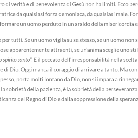
o di verità e di benevolenza di Gesù non ha limiti. Ecco pe
beratrice da qualsiasi forza demoniaca, da qualsiasi male. Fo
sformare un uomo perduto in un araldo della misericordia e
le per tutti. Se un uomo vigila su se stesso, se un uomo non 
a a cose apparentemente attraenti, se un’anima sceglie uno sti
o spirito santo
”. È il peccato dell’irresponsabilità nella scelta
cose di Dio. Oggi manca il coraggio di arrivare a tanto. Ma 
pesso, porta molti lontano da Dio, non si impara a rinnegare i
la sobrietà della pazienza, è la sobrietà della perseveranza
ticanza del Regno di Dio e dalla soppressione della speranza 