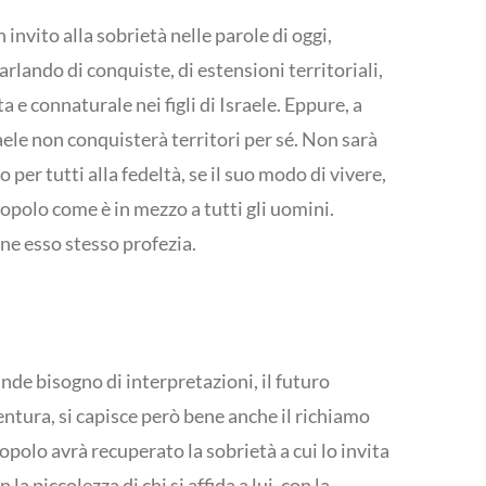
invito alla sobrietà nelle parole di oggi,
arlando di conquiste, di estensioni territoriali,
 e connaturale nei figli di Israele. Eppure, a
aele non conquisterà territori per sé. Non sarà
o per tutti alla fedeltà, se il suo modo di vivere,
popolo come è in mezzo a tutti gli uomini.
ne esso stesso profezia.
rande bisogno di interpretazioni, il futuro
sventura, si capisce però bene anche il richiamo
popolo avrà recuperato la sobrietà a cui lo invita
a piccolezza di chi si affida a lui, con la