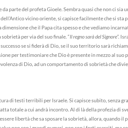
da parte del profeta Gioele. Sembra quasi che non ci sia un 
ell’Antico vicino oriente, si capisce facilmente che si sta p
a dimensione che il Papa cita spesso e che vediamo incarnata
sobrietà per via del suo finale. “
Il regno sarà del Signore”.
Isr
successo se si fiderà di Dio, se il suo territorio sarà richiam
casione per testimoniare che Dio è presente in mezzo al suo 
evolenza di Dio, ad un comportamento di sobrietà che divie
ura di testi terribili per Israele. Si capisce subito, senza g
fatta totale a cui andrà incontro. Al di là della profezia di 
essere libertà che sa sposare la sobrietà, allora, quando il 
va non con i grandi numeri, non con i forti eserciti, ma con l