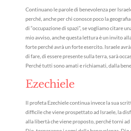
Continuano le parole di benevolenza per Israele 
perché, anche per chi conosce poco la geografia d
di “occupazione di spazi”, se vogliamo citare un
mio avviso, anche questa lettura è un invito alla 
forte perché avrà un forte esercito. Israele avrà 
di fare, di essere presente sulla terra, sarà oc
Perché tutti sono amati e richiamati, dalla ben
Ezechiele
Il profeta Ezechiele continua invece la sua scritt
difficile che viene prospettato ad Israele, la dis
alla libertà che viene proposto, perché torni ad 
Dio, torneranno i segni della benevolenza. Dio sal