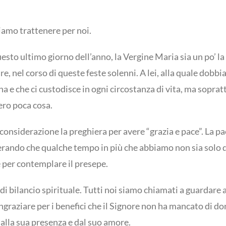
iamo trattenere per noi.
esto ultimo giorno dell’anno, la Vergine Maria sia un po’ la 
re, nel corso di queste feste solenni. A lei, alla quale dob
a e che ci custodisce in ogni circostanza di vita, ma sopra
ero poca cosa.
considerazione la preghiera per avere “grazia e pace”. La p
erando che qualche tempo in più che abbiamo non sia solo des
e per contemplare il presepe.
di bilancio spirituale. Tutti noi siamo chiamati a guardare a
ingraziare per i benefici che il Signore non ha mancato di d
dalla sua presenza e dal suo amore.