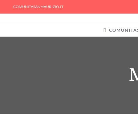
Skip
COMUNITASANMAURIZIO.IT
to
content
COMUNITA
M